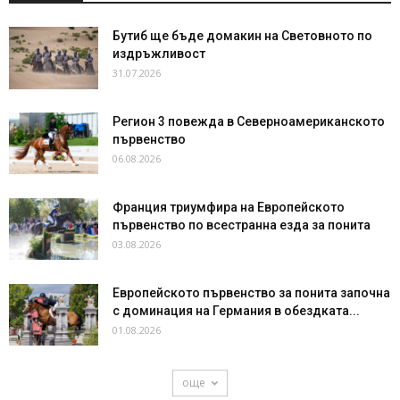
Бутиб ще бъде домакин на Световното по
издръжливост
31.07.2026
Регион 3 повежда в Северноамериканското
първенство
06.08.2026
Франция триумфира на Европейското
първенство по всестранна езда за понита
03.08.2026
Европейското първенство за понита започна
с доминация на Германия в обездката...
01.08.2026
още