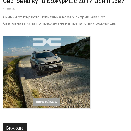
Световна купа Божурище 2017-ден първи
30.06.2017
Снимки от първото изпитание номер 7 - приз БФКС от
Световната купа по прескачане на препятствия Божурище.
Виж още