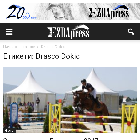
Начало
тагове
Drasco Dokic
Етикети: Drasco Dokic
Фото