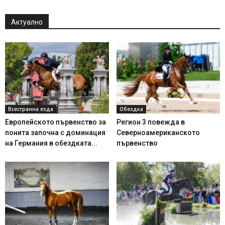
Актуално
Всестранна езда
Обездка
Европейското първенство за
Регион 3 повежда в
понита започна с доминация
Северноамериканското
на Германия в обездката...
първенство