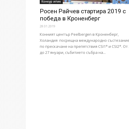
Конкур ипик
Росен Райчев стартира 2019 с
победа в Кроненберг
28.01.2019
Конният център Peelbergen в Кроненберг,
Холандия посрещна международно състезани
по прескачане на препятствия CSI1* и CSI2*. От 
до 27 януари, събитието събра на...