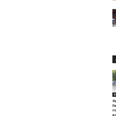
В
Ф
Е
п
вс