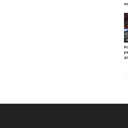
по
О
Ко
ре
д