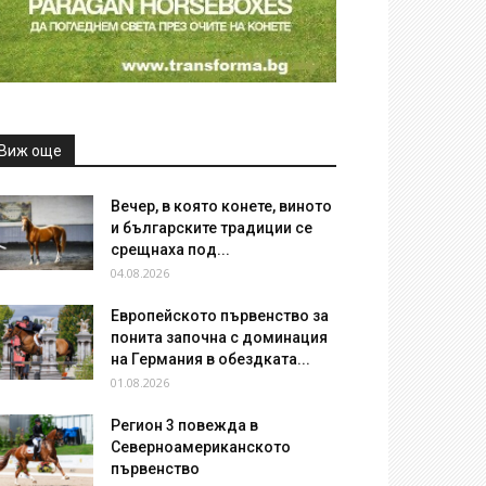
Виж още
Вечер, в която конете, виното
и българските традиции се
срещнаха под...
04.08.2026
Европейското първенство за
понита започна с доминация
на Германия в обездката...
01.08.2026
Регион 3 повежда в
Северноамериканското
първенство