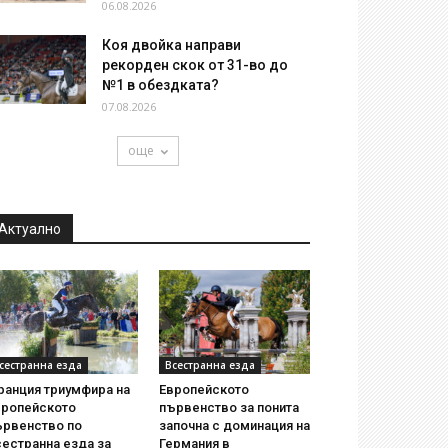
06.08.2026
Коя двойка направи
рекорден скок от 31-во до
№1 в обездката?
07.08.2026
още
Актуално
сестранна езда
Всестранна езда
ранция триумфира на
Европейското
вропейското
първенство за понита
ървенство по
започна с доминация на
естранна езда за
Германия в