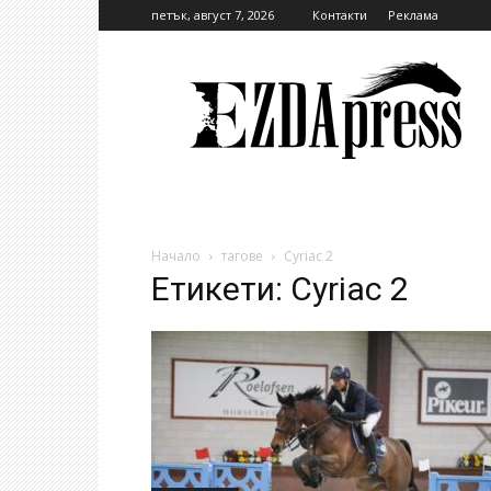
петък, август 7, 2026
Контакти
Реклама
EzdaPress
Начало
тагове
Cyriac 2
Етикети: Cyriac 2