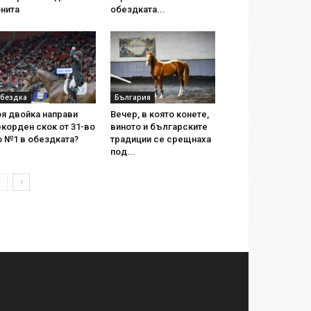
нита
обездката...
бездка
България
я двойка направи
Вечер, в която конете,
корден скок от 31-во
виното и българските
о №1 в обездката?
традиции се срещнаха
под...