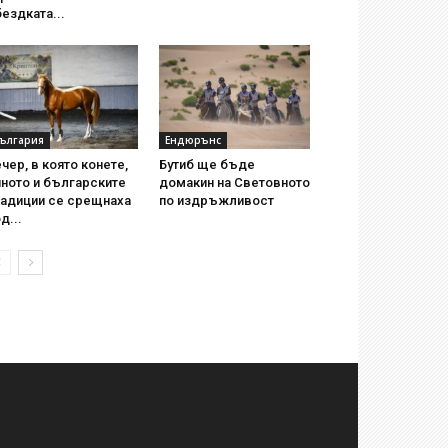
ездката...
ългария
Ендюрънс
чер, в която конете,
Бутиб ще бъде
ното и българските
домакин на Световното
радиции се срещнаха
по издръжливост
д...