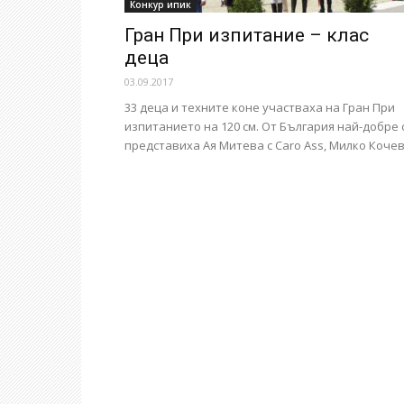
Конкур ипик
Гран При изпитание – клас
деца
03.09.2017
33 деца и техните коне участваха на Гран При
изпитанието на 120 см. От България най-добре 
представиха Ая Митева с Carо Ass, Милко Кочев.