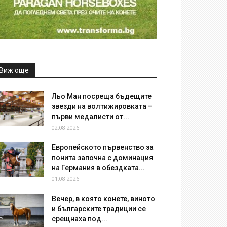
Виж още
Льо Ман посреща бъдещите
звезди на волтижировката –
първи медалисти от...
02.08.2026
Европейското първенство за
понита започна с доминация
на Германия в обездката...
01.08.2026
Вечер, в която конете, виното
и българските традиции се
срещнаха под...