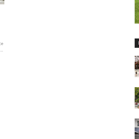
се
..