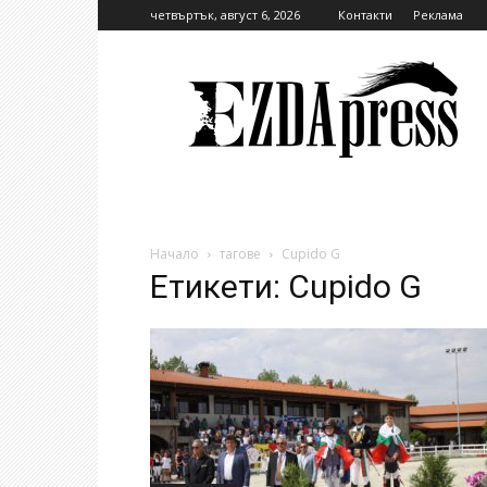
четвъртък, август 6, 2026
Контакти
Реклама
EzdaPress
Начало
тагове
Cupido G
Етикети: Cupido G