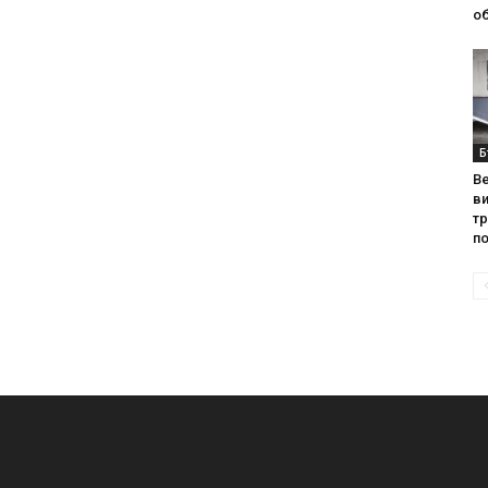
об
Б
Ве
ви
т
по