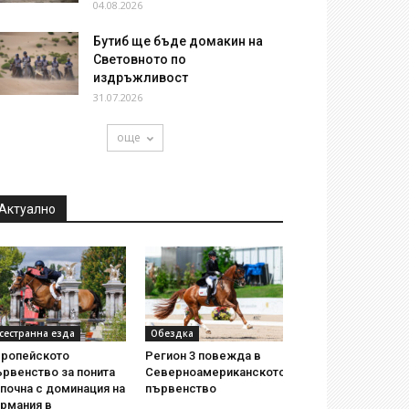
04.08.2026
Бутиб ще бъде домакин на
Световното по
издръжливост
31.07.2026
още
Актуално
сестранна езда
Обездка
вропейското
Регион 3 повежда в
рвенство за понита
Северноамериканското
почна с доминация на
първенство
ермания в