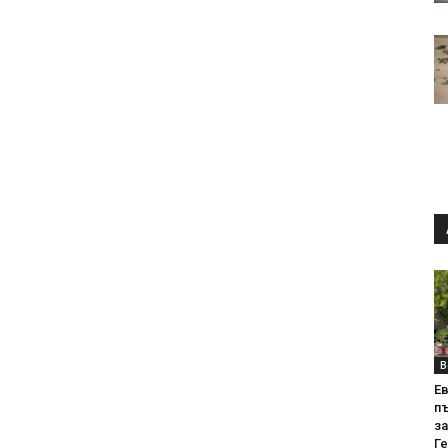
В
Е
пъ
за
Г