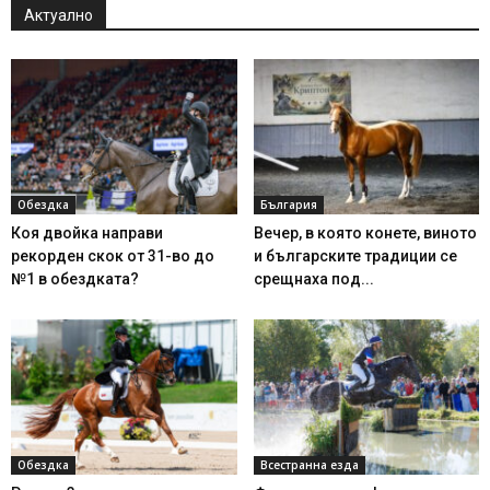
Актуално
Обездка
България
Коя двойка направи
Вечер, в която конете, виното
рекорден скок от 31-во до
и българските традиции се
№1 в обездката?
срещнаха под...
Обездка
Всестранна езда