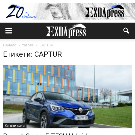
Начало
тагове
CAPTUR
Етикети: CAPTUR
Конски сили