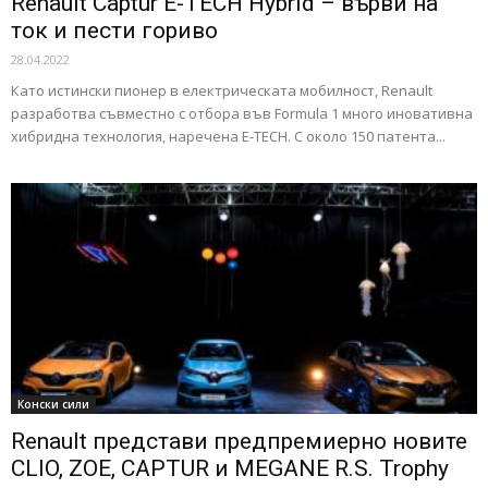
Renault Captur E-TECH Hybrid – върви на
ток и пести гориво
28.04.2022
Като истински пионер в електрическата мобилност, Renault
разработва съвместно с отбора във Formula 1 много иновативна
хибридна технология, наречена E-TECH. С около 150 патента...
Конски сили
Renault представи предпремиерно новите
CLIO, ZOE, CAPTUR и MEGANE R.S. Trophy