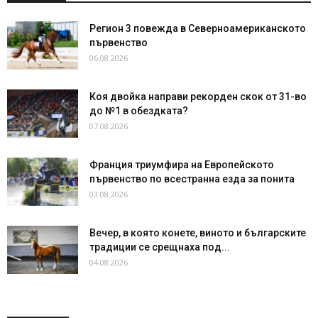
Регион 3 повежда в Северноамериканското
първенство
06.08.2026
Коя двойка направи рекорден скок от 31-во
до №1 в обездката?
07.08.2026
Франция триумфира на Европейското
първенство по всестранна езда за понита
03.08.2026
Вечер, в която конете, виното и българските
традиции се срещнаха под...
04.08.2026