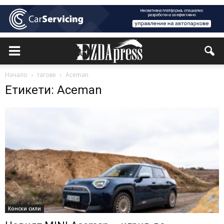
Начало
тагове
Aceman
Етикети: Aceman
Конски сили