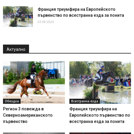
Франция триумфира на Европейското
първенство по всестранна езда за понита
03.08.2026
Актуално
Обездка
Всестранна езда
Регион 3 повежда в
Франция триумфира на
Северноамериканското
Европейското първенство по
първенство
всестранна езда за понита