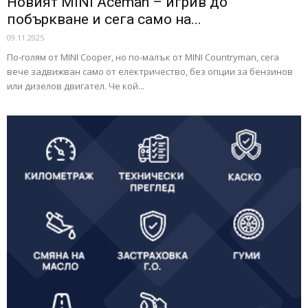
Новият MINI Aceman – игрив до
побъркване и сега само на...
09.11.2025
По-голям от MINI Cooper, но по-малък от MINI Countryman, сега
вече задвижван само от електричество, без опции за бензинов
или дизелов двигател. Че кой...