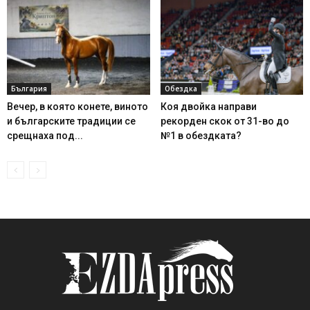
България
Обездка
Вечер, в която конете, виното
Коя двойка направи
и българските традиции се
рекорден скок от 31-во до
срещнаха под...
№1 в обездката?