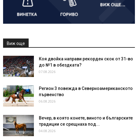
Виж още
Коя двойка направи рекорден скок от 31-во
до №1 в обездката?
07.08.2026
Регион 3 повежда в Северноамериканското
първенство
06.08.2026
Вечер, в която конете, виното и българските
традиции се срещнаха под...
04.08.2026