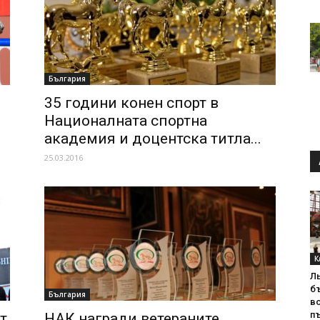
България
35 години конен спорт в
Националната спортна
академия и доцентска титла...
25.03.2016
К
Л
б
България
в
пъ
т
НАК награди ветераните