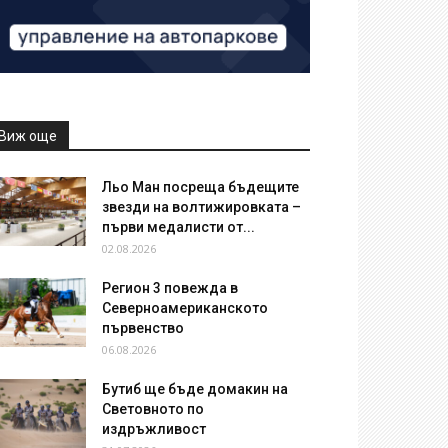
Виж още
Льо Ман посреща бъдещите
звезди на волтижировката –
първи медалисти от...
02.08.2026
Регион 3 повежда в
Северноамериканското
първенство
06.08.2026
Бутиб ще бъде домакин на
Световното по
издръжливост