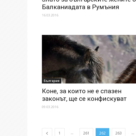
Балканиадата в Румъния
16.03.2016
България
Коне, за които не е спазен
законът, ще се конфискуват
09.03.2016
...
...
1
261
262
263