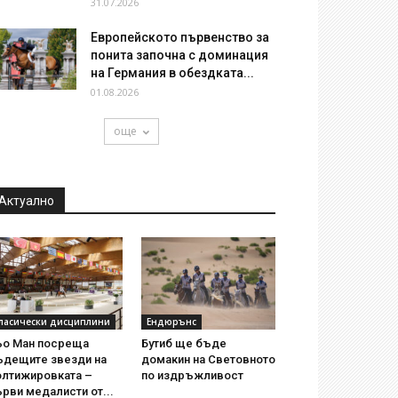
31.07.2026
Европейското първенство за
понита започна с доминация
на Германия в обездката...
01.08.2026
още
Актуално
ласически дисциплини
Ендюрънс
ьо Ман посреща
Бутиб ще бъде
ъдещите звезди на
домакин на Световното
олтижировката –
по издръжливост
рви медалисти от...