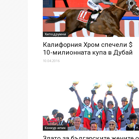
Хиподрумни
Калифорния Хром спечели $
10-милионната купа в Дубай
10.04.2016
Конкур ипик
Злато за българските жените о