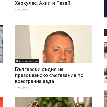
Херкулес, Ахил и Тезей
21.04.2016
Всестранна езда
Български съдия на
презокеанско състезание по
всестранна езда
17.04.2016