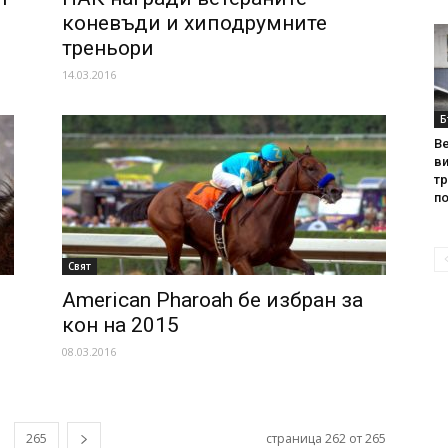
коневъди и хиподрумните
треньори
14.03.2016
Б
Ве
ви
т
по
Свят
American Pharoah бе избран за
кон на 2015
08.03.2016
265
страница 262 от 265