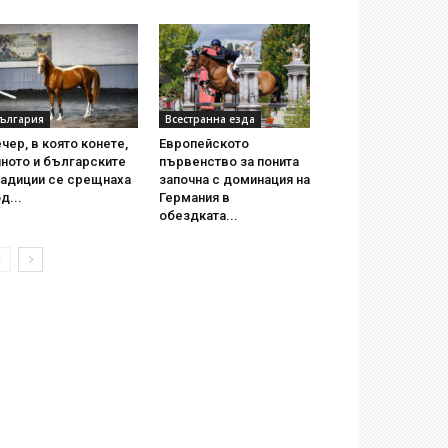
ългария
Всестранна езда
чер, в която конете,
Европейското
ното и българските
първенство за понита
радиции се срещнаха
започна с доминация на
д...
Германия в
обездката...