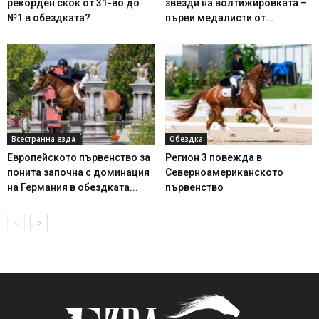
рекорден скок от 31-во до
звезди на волтижировката –
№1 в обездката?
първи медалисти от...
Всестранна езда
Обездка
Европейското първенство за
Регион 3 повежда в
понита започна с доминация
Северноамериканското
на Германия в обездката...
първенство