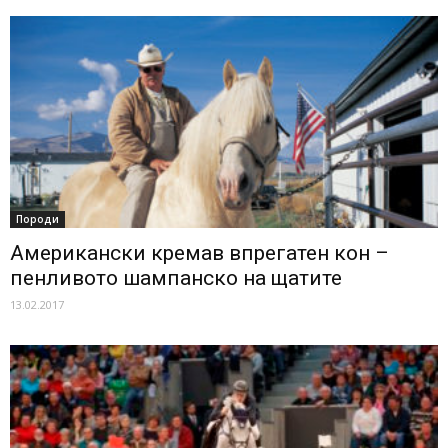
Породи
Американски кремав впрегатен кон –
пенливото шампанско на щатите
13.02.2017