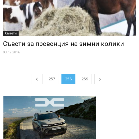
Съвети
Съвети за превенция на зимни колики
03.12.2016
257
258
259