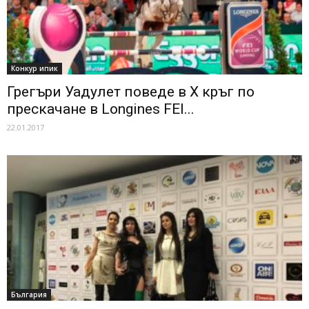
Конкур ипик
Грегъри Уадулет поведе в Х кръг по
прескачане в Longines FEI...
22.01.2017
България