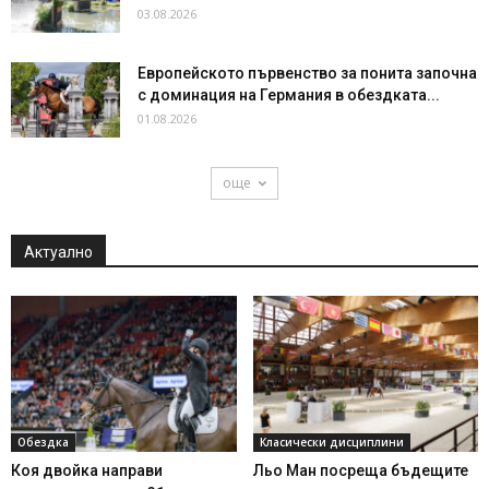
03.08.2026
Европейското първенство за понита започна
с доминация на Германия в обездката...
01.08.2026
още
Актуално
Обездка
Класически дисциплини
Коя двойка направи
Льо Ман посреща бъдещите