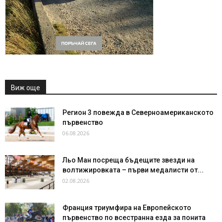
Виж още
Регион 3 повежда в Северноамериканското
първенство
06.08.2026
Льо Ман посреща бъдещите звезди на
волтижировката – първи медалисти от...
02.08.2026
Франция триумфира на Европейското
първенство по всестранна езда за понита