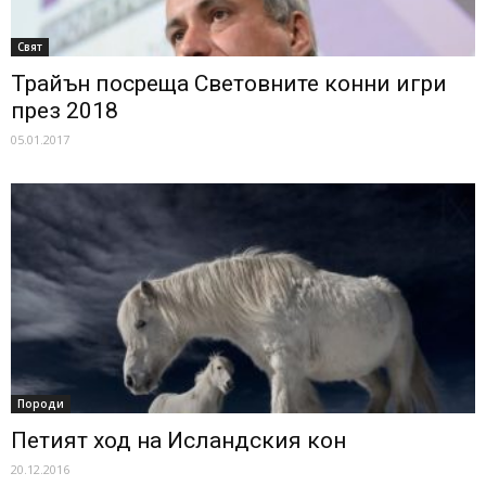
Свят
Трайън посреща Световните конни игри
през 2018
05.01.2017
Породи
Петият ход на Исландския кон
20.12.2016