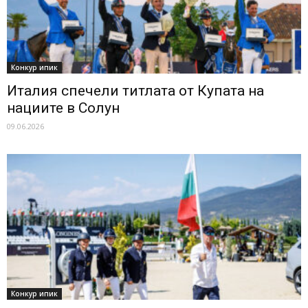
Конкур ипик
Италия спечели титлата от Купата на
нациите в Солун
09.06.2026
Конкур ипик