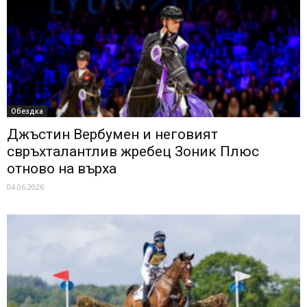
Обездка
Джъстин Вербумен и неговият
свръхталантлив жребец Зоник Плюс
отново на върха
04.06.2026