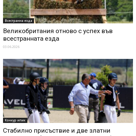
Всестранна езда
Великобритания отново с успех във
всестранната езда
03.06.2026
Конкур ипик
Стабилно присъствие и две златни