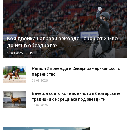
Коя двойка направи рекорден скок от 31-во
до №1 в обездката?
07.08.2026
0
Регион 3 повежда в Северноамериканското
първенство
06.08.2026
Вечер, в която конете, виното и българските
традиции се срещнаха под звездите
04.08.2026