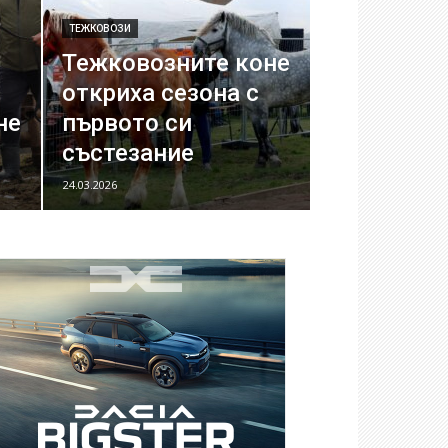
ТЕЖКОВОЗИ
Тежковозните коне
откриха сезона с
не
първото си
състезание
24.03.2026