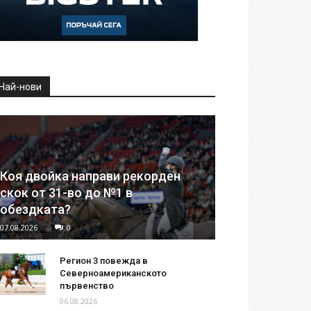
Най-нови
Коя двойка направи рекорден
скок от 31-во до №1 в
обездката?
07.08.2026
0
Регион 3 повежда в
Северноамериканското
първенство
06.08.2026