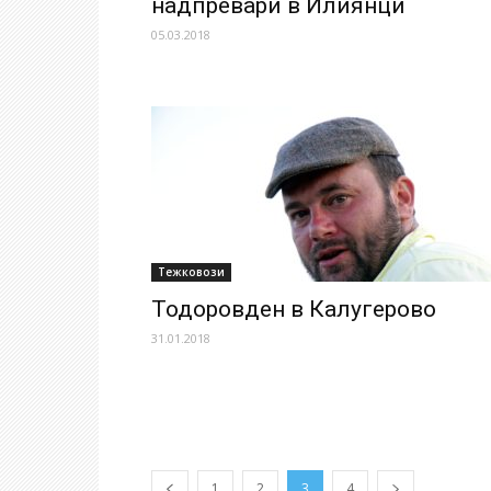
надпревари в Илиянци
05.03.2018
Тежковози
Тодоровден в Калугерово
31.01.2018
1
2
3
4