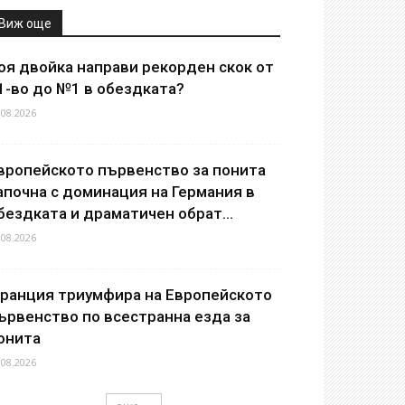
Виж още
оя двойка направи рекорден скок от
1-во до №1 в обездката?
.08.2026
вропейското първенство за понита
апочна с доминация на Германия в
бездката и драматичен обрат...
.08.2026
ранция триумфира на Европейското
ървенство по всестранна езда за
онита
.08.2026