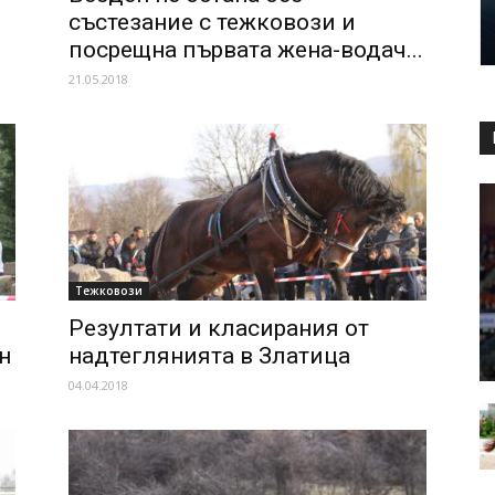
състезание с тежковози и
посрещна първата жена-водач...
21.05.2018
Тежковози
Резултати и класирания от
н
надтеглянията в Златица
04.04.2018