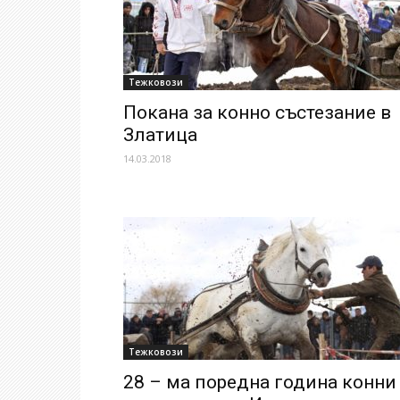
Тежковози
Покана за конно състезание в
Златица
14.03.2018
Тежковози
28 – ма поредна година конни