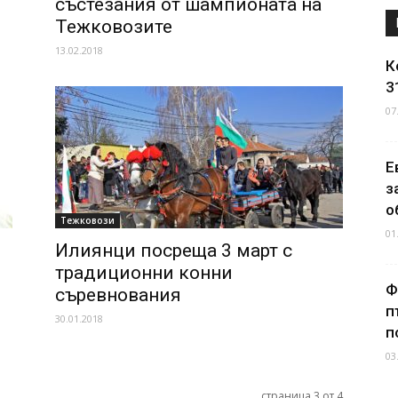
състезания от шампионата на
Тежковозите
13.02.2018
К
3
07
Е
з
о
Тежковози
01
Илиянци посреща 3 март с
традиционни конни
Ф
съревнования
п
30.01.2018
п
03
страница 3 от 4