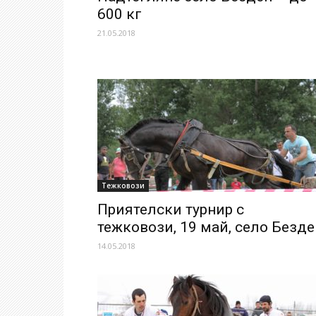
600 кг
21.05.2018
Тежковози
Приятелски турнир с
тежковози, 19 май, село Безде
14.05.2018