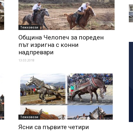
Тежковози
Община Челопеч за пореден
път изригна с конни
надпревари
13.03.2018
Тежковози
Ясни са първите четири