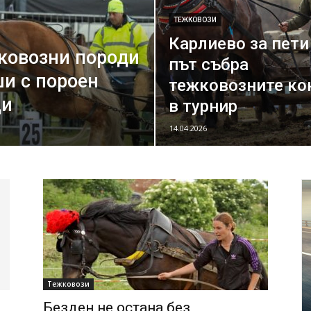
ТЕЖКОВОЗИ
Карлиево за пети
жковозни породи
път събра
и с пороен
тежковозните ко
ди
в турнир
14.04.2026
Тежковози
Безден не остана без