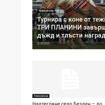
ТЕЖКОВОЗИ
Турнира с коне от те
ТРИ ПЛАНИНИ завърш
дъжд и тлъсти награ
22.05.2026
Тежковози
Надтегляне село Безден – до