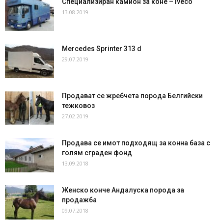
Специализиран камион за коне – Iveco
13.08.2019
Mercedes Sprinter 313 d
29.07.2019
Продават се жребчета порода Белгийски
тежковоз
27.02.2019
Продава се имот подходящ за конна база с
голям сграден фонд
13.09.2018
Женско конче Андалуска порода за
продажба
09.07.2018