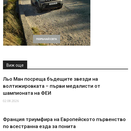
Виж още
Льо Ман посреща бъдещите звезди на
волтижировката – първи медалисти от
шампионата на ФЕИ
02.08.2026
Франция триумфира на Европейското първенство
по всестранна езда за понита