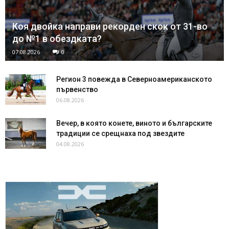
Коя двойка направи рекорден скок от 31-во
до №1 в обездката?
07.08.2026
0
Регион 3 повежда в Северноамериканското
първенство
06.08.2026
Вечер, в която конете, виното и българските
традиции се срещнаха под звездите
04.08.2026