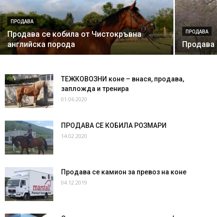
ПРОДАВА
ПРОДАВА
Продава се кобила от Чистокръвна
английска порода
Продава 
ТЕЖКОВОЗНИ коне – внася, продава,
запложда и тренира
01.06.2020
ПРОДАВА СЕ КОБИЛА РОЗМАРИ
14.02.2020
Продава се камион за превоз на коне
04.12.2019