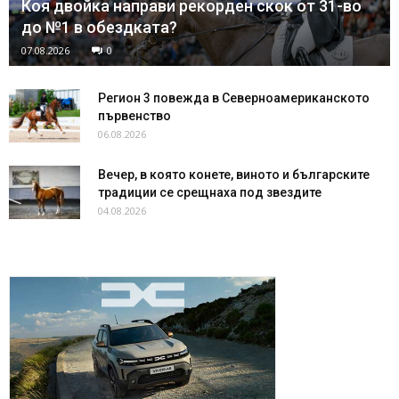
Коя двойка направи рекорден скок от 31-во
до №1 в обездката?
07.08.2026
0
Регион 3 повежда в Северноамериканското
първенство
06.08.2026
Вечер, в която конете, виното и българските
традиции се срещнаха под звездите
04.08.2026