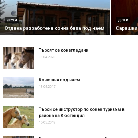
ДРУГИ
ДРУГИ
Отдава разработена конна база под наем
Сарашки 
Търсят се конегледачи
03.04.2020
Конюшня под наем
13.06.2017
Търси се инструктор по конен туризъм в
района на Кюстендил
15.05.2018