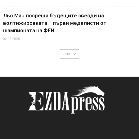
Льо Ман посреща бъдещите звезди на
волтижировката – първи медалисти от
шампионата на ФЕИ
02.08.2026
още