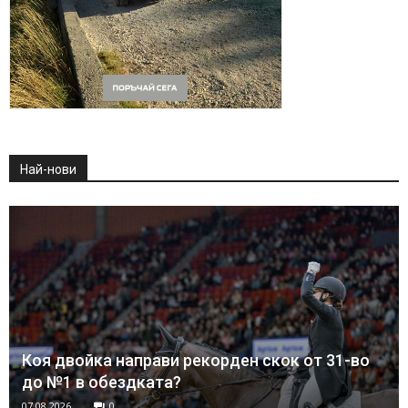
Най-нови
Коя двойка направи рекорден скок от 31-во
до №1 в обездката?
07.08.2026
0