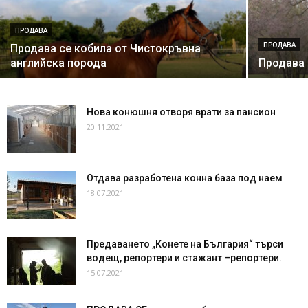
ПРОДАВА
ПРОДАВА
Продава се кобила от Чистокръвна
английска порода
Продава 
Нова конюшня отворя врати за пансион
20.11.2021
Отдава разработена конна база под наем
18.07.2021
Предаването „Конете на България“ търси
водещ, репортери и стажант –репортери.
15.07.2021