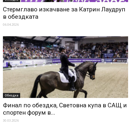
Стермглаво изкачване за Катрин Лаудруп
в обездката
06.04.2026
Обездка
Финал по обездка, Световна купа в САЩ и
спортен форум в...
30.03.2026