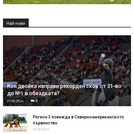
Най-нови
Коя двойка направи рекорден скок от 31-во
до №1 в обездката?
07.08.2026
0
Регион 3 повежда в Северноамериканското
първенство
06.08.2026