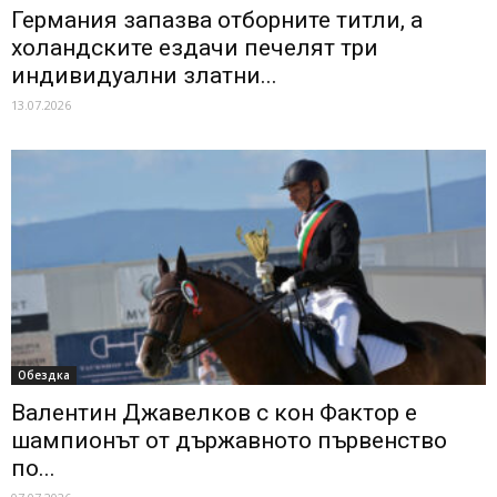
Германия запазва отборните титли, а
холандските eздачи печелят три
индивидуални златни...
13.07.2026
Обездка
Валентин Джавелков с кон Фактор е
шампионът от държавното първенство
по...