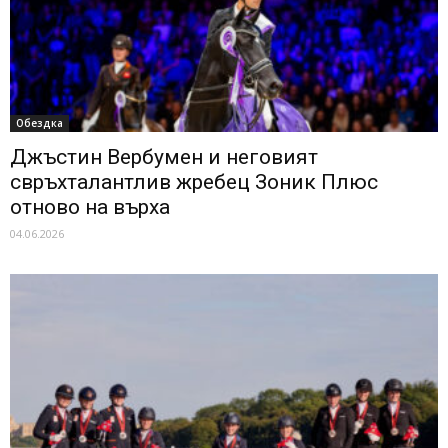
Обездка
Джъстин Вербумен и неговият
свръхталантлив жребец Зоник Плюс
отново на върха
04.06.2026