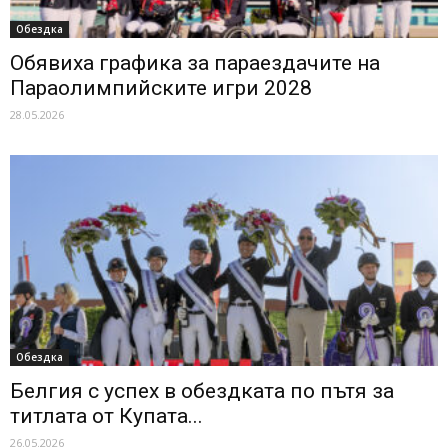
Обездка
Обявиха графика за параездачите на
Параолимпийските игри 2028
28.05.2026
Обездка
Белгия с успех в обездката по пътя за
титлата от Купата...
26.05.2026