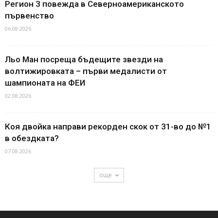
Регион 3 повежда в Северноамериканското
първенство
06.08.2026
Льо Ман посреща бъдещите звезди на
волтижировката – първи медалисти от
шампионата на ФЕИ
02.08.2026
Коя двойка направи рекорден скок от 31-во до №1
в обездката?
07.08.2026
още