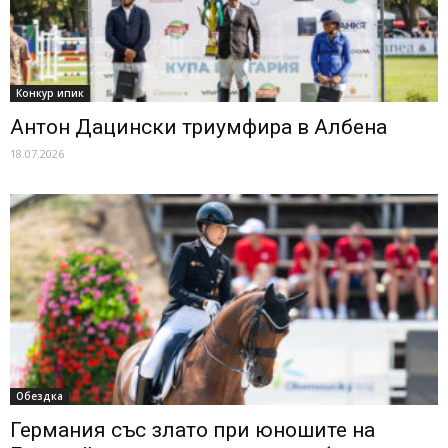
Конкур ипик
Антон Дацински триумфира в Албена
18.07.2026
Обездка
Германия със злато при юношите на