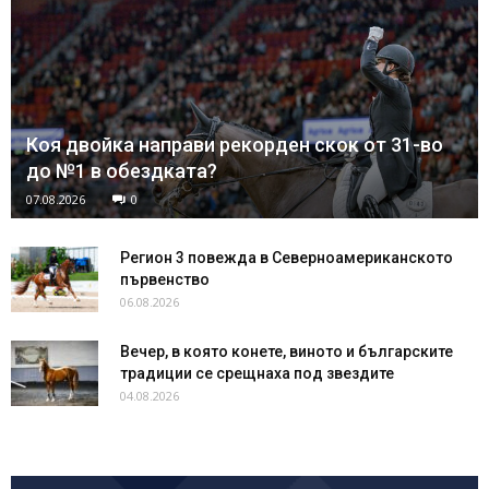
Коя двойка направи рекорден скок от 31-во
до №1 в обездката?
07.08.2026
0
Регион 3 повежда в Северноамериканското
първенство
06.08.2026
Вечер, в която конете, виното и българските
традиции се срещнаха под звездите
04.08.2026