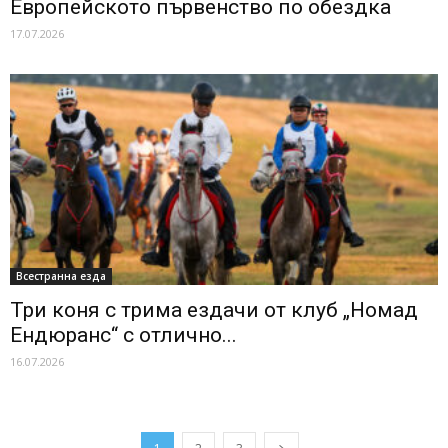
Европейското първенство по обездка
17.07.2026
Всестранна езда
Три коня с трима ездачи от клуб „Номад
Ендюранс“ с отлично...
16.07.2026