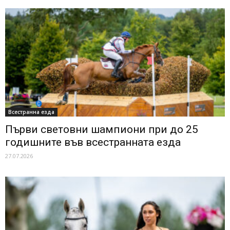
Всестранна езда
Първи световни шампиони при до 25
годишните във всестранната езда
27.07.2026