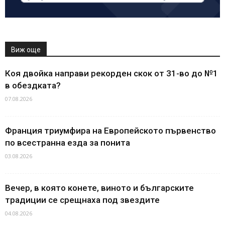
Виж още
Коя двойка направи рекорден скок от 31-во до №1
в обездката?
07.08.2026
Франция триумфира на Европейското първенство
по всестранна езда за понита
03.08.2026
Вечер, в която конете, виното и българските
традиции се срещнаха под звездите
04.08.2026