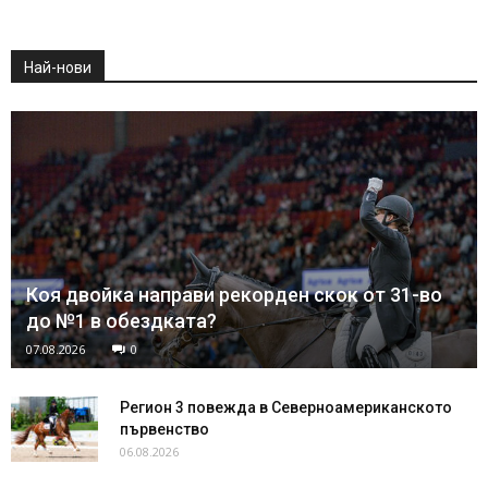
Най-нови
Коя двойка направи рекорден скок от 31-во
до №1 в обездката?
07.08.2026
0
Регион 3 повежда в Северноамериканското
първенство
06.08.2026