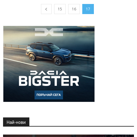
15
16
17
Най-нови