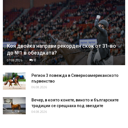
Коя двойка направи рекорден скок от 31-во
до №1 в обездката?
07.08.2026
0
Регион 3 повежда в Северноамериканското
първенство
06.08.2026
Вечер, в която конете, виното и българските
традиции се срещнаха под звездите
04.08.2026