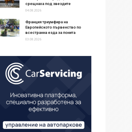
срещнаха под звездите
04.08.2026
Франция триумфира на
Европейското първенство по
всестранна езда за понита
03.08.2026