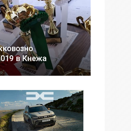
жковозно
2019 в Кнежа