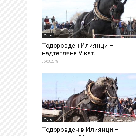
Фото
Тодоровден Илиянци –
надтегляне V кат.
05.03.2018
Фото
Тодоровден в Илиянци –