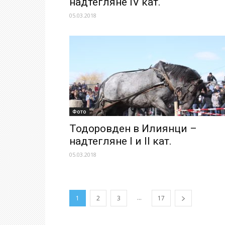
надтегляне IV кат.
05.03.2018
Фото
Тодоровден в Илиянци –
надтегляне I и II кат.
05.03.2018
...
1
2
3
17