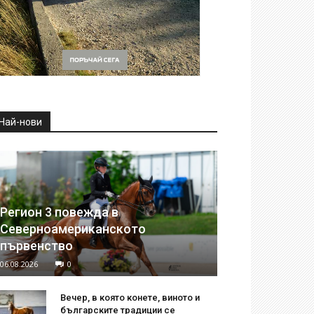
Най-нови
Регион 3 повежда в
Северноамериканското
първенство
06.08.2026
0
Вечер, в която конете, виното и
българските традиции се