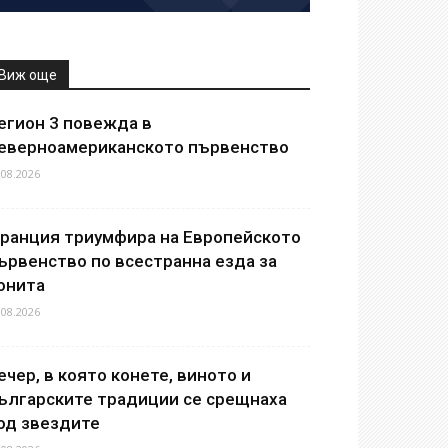
Виж още
егион 3 повежда в
еверноамериканското първенство
.08.2026
ранция триумфира на Европейското
ървенство по всестранна езда за
онита
.08.2026
ечер, в която конете, виното и
ългарските традиции се срещнаха
од звездите