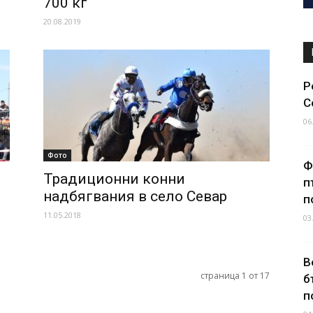
700 кг
20.08.2019
Р
С
06
Фото
Ф
Традиционни конни
п
надбягвания в село Севар
п
11.05.2018
03
В
страница 1 от 17
б
п