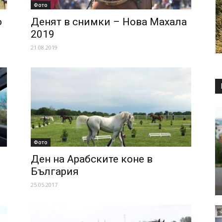
Фото
о
Денят в снимки – Нова Махала
2019
21.08.2019
Фото
Ден на Арабските коне в
България
25.05.2017