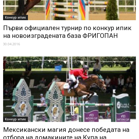
Конкур ипик
Първи официален турнир по конкур ипик
на новоизградената база ФРИГОПАН
30.04.2016
Конкур ипик
Мексикански магия донесе победата на
отбора на домакините на Купа на...