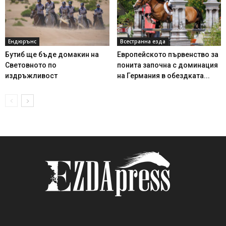
Ендюрънс
Всестранна езда
Бутиб ще бъде домакин на
Европейското първенство за
Световното по
понита започна с доминация
издръжливост
на Германия в обездката...