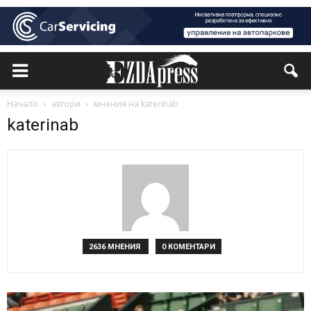
Начало
автори
мнения на katerinab
katerinab
2636 МНЕНИЯ
0 КОМЕНТАРИ