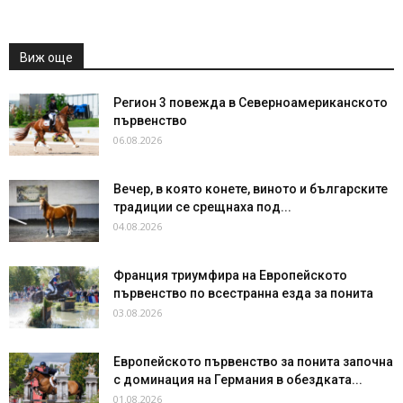
Виж още
Регион 3 повежда в Северноамериканското
първенство
06.08.2026
Вечер, в която конете, виното и българските
традиции се срещнаха под...
04.08.2026
Франция триумфира на Европейското
първенство по всестранна езда за понита
03.08.2026
Европейското първенство за понита започна
с доминация на Германия в обездката...
01.08.2026