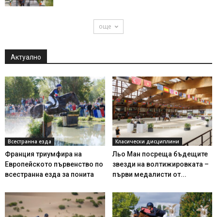
още
Актуално
Всестранна езда
Класически дисциплини
Франция триумфира на
Льо Ман посреща бъдещите
Европейското първенство по
звезди на волтижировката –
всестранна езда за понита
първи медалисти от...