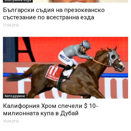
Всестранна езда
Български съдия на презокеанско
състезание по всестранна езда
17.04.2016
Хиподрумни
Калифорния Хром спечели $ 10-
милионната купа в Дубай
10.04.2016