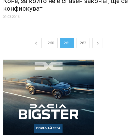
Коне, за които не е спазен законът, ще се
конфискуват
09.03.2016
260
261
262