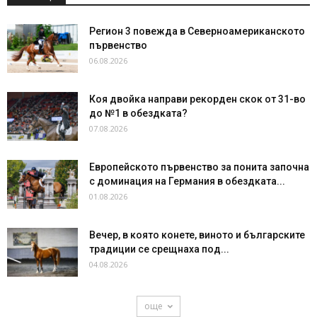
Регион 3 повежда в Северноамериканското
първенство
06.08.2026
Коя двойка направи рекорден скок от 31-во
до №1 в обездката?
07.08.2026
Европейското първенство за понита започна
с доминация на Германия в обездката...
01.08.2026
Вечер, в която конете, виното и българските
традиции се срещнаха под...
04.08.2026
още