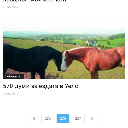
25.06.2017
Любопитно
570 думи за ездата в Уелс
23.06.2017
235
236
237