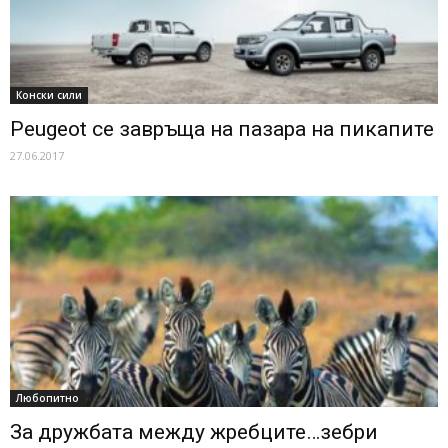
Конски сили
Peugeot се завръща на пазара на пикапите
27.06.2017
Любопитно
За дружбата между жребците…зебри