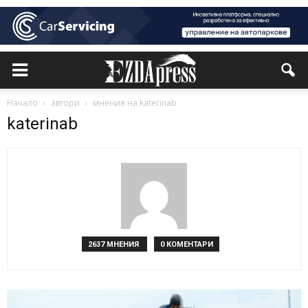
Начало
автори
мнения на katerinab
katerinab
2637 МНЕНИЯ
0 КОМЕНТАРИ