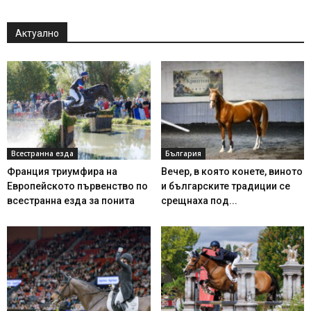
Актуално
Всестранна езда
България
Франция триумфира на
Вечер, в която конете, виното
Европейското първенство по
и българските традиции се
всестранна езда за понита
срещнаха под...