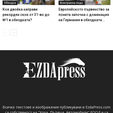
Обездка
Всестранна езда
Коя двойка направи
Европейското първенство за
рекорден скок от 31-во до
понита започна с доминация
№1 в обездката?
на Германия в обездката...
Всички текстове и изображения публикувани в EzdaPress.com
са собственост на "Хора, Пътища, Автомобили" ЕООД и са