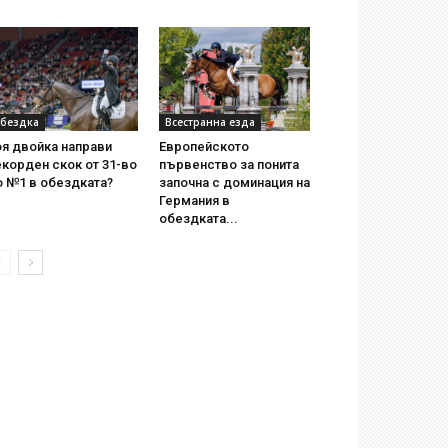
бездка
Всестранна езда
я двойка направи
Европейското
корден скок от 31-во
първенство за понита
о №1 в обездката?
започна с доминация на
Германия в
обездката...