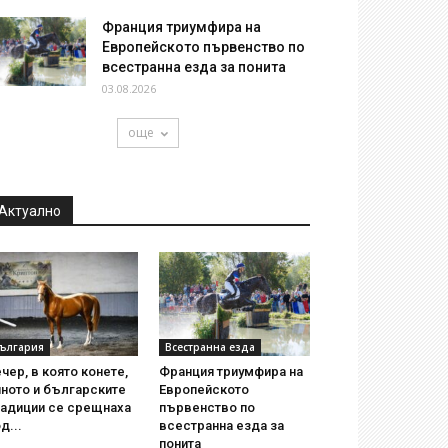
Франция триумфира на
Европейското първенство по
всестранна езда за понита
03.08.2026
още
Актуално
ългария
Всестранна езда
чер, в която конете,
Франция триумфира на
ното и българските
Европейското
радиции се срещнаха
първенство по
д...
всестранна езда за
понита