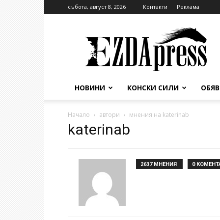
събота, август 8, 2026
Контакти
Реклама
EzdaPress
НОВИНИ
КОНСКИ СИЛИ
ОБЯ
Начало
автори
мнения на katerinab
katerinab
2637 МНЕНИЯ
0 КОМЕНТ