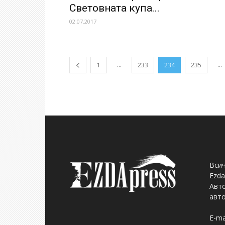
Световната купа...
02.07.2017
...
...
1
233
234
235
Всич
Ezda
Авто
авто
E-ma