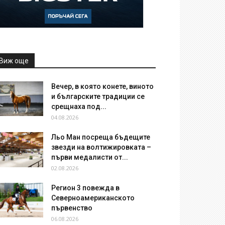
Виж още
Вечер, в която конете, виното
и българските традиции се
срещнаха под...
04.08.2026
Льо Ман посреща бъдещите
звезди на волтижировката –
първи медалисти от...
02.08.2026
Регион 3 повежда в
Северноамериканското
първенство
06.08.2026