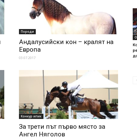
Породи
О
и
Андалусийски кон – кралят на
Ко
Европа
ре
д
03.07.2017
Конкур ипик
За трети път първо място за
Ангел Няголов