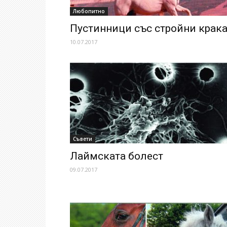
Любопитно
Пустинници със стройни крак
10.07.2017
Съвети
Лаймската болест
09.07.2017