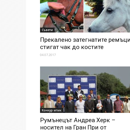
Съвети
Прекалено затегнатите ремъц
стигат чак до костите
04.07.2017
Конкур ипик
Румънецът Андреа Херк –
носител на Гран При от