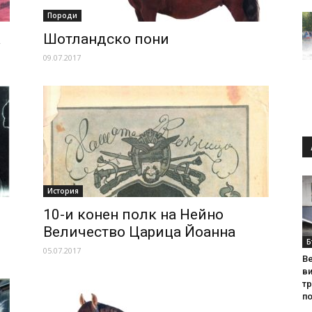
Породи
а
Шотландско пони
09.07.2017
История
10-и конен полк на Нейно
Величество Царица Йоанна
Б
05.07.2017
Ве
ви
т
по