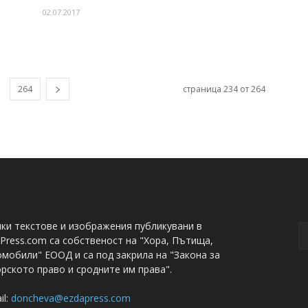
02.07.2017
264
страница 234 от 264
ки текстове и изображения публикувани в
Press.com са собственост на "Хора, Пътища,
мобили" ЕООД и са под закрила на "Закона за
рското право и сродните им права".
il:
doncheva@ezdapress.com