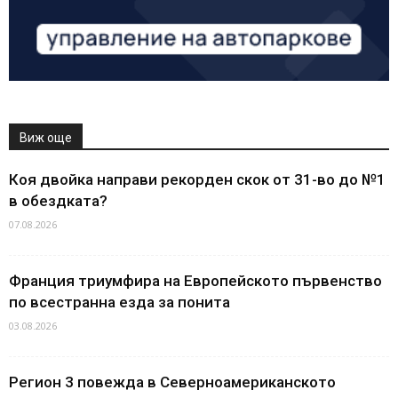
Виж още
Коя двойка направи рекорден скок от 31-во до №1
в обездката?
07.08.2026
Франция триумфира на Европейското първенство
по всестранна езда за понита
03.08.2026
Регион 3 повежда в Северноамериканското