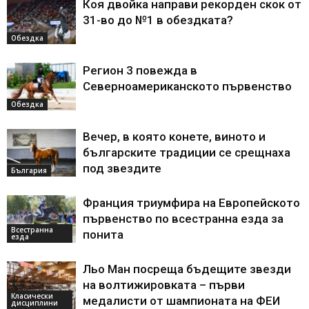
Коя двойка направи рекорден скок от
31-во до №1 в обездката?
Обездка
Регион 3 повежда в
Северноамериканското първенство
Обездка
Вечер, в която конете, виното и
българските традиции се срещнаха
под звездите
България
Франция триумфира на Европейското
първенство по всестранна езда за
Всестранна
понита
езда
Льо Ман посреща бъдещите звезди
на волтижировката – първи
Класически
медалисти от шампионата на ФЕИ
дисциплини