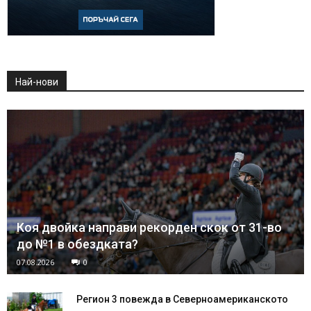
Най-нови
Коя двойка направи рекорден скок от 31-во
до №1 в обездката?
07.08.2026
0
Регион 3 повежда в Северноамериканското