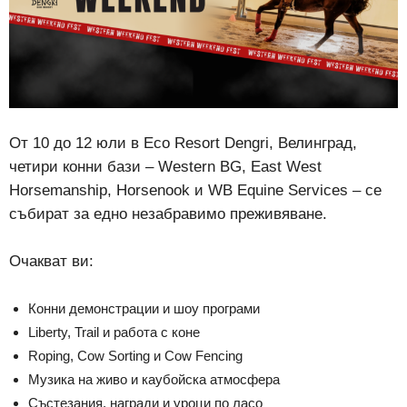
От 10 до 12 юли в Eco Resort Dengri, Велинград,
четири конни бази – Western BG, East West
Horsemanship, Horsenook и WB Equine Services – се
събират за едно незабравимо преживяване.
Очакват ви:
Конни демонстрации и шоу програми
Liberty, Trail и работа с коне
Roping, Cow Sorting и Cow Fencing
Музика на живо и каубойска атмосфера
Състезания, награди и уроци по ласо