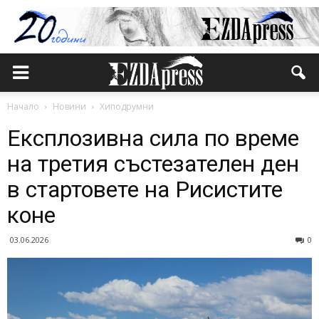
Начало
Новини
Хиподрумни
Експлозивна сила по време
на третия състезателен ден
в стартовете на Рисистите
коне
03.06.2026
0