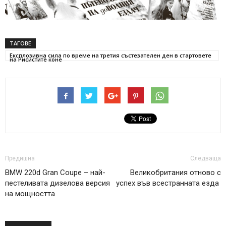
ТАГОВЕ
Експлозивна сила по време на третия състезателен ден в стартовете
на Рисистите коне
Предишна
Следваща
BMW 220d Gran Coupe – най-
Великобритания отново с
пестеливата дизелова версия
успех във всестранната езда
на мощността