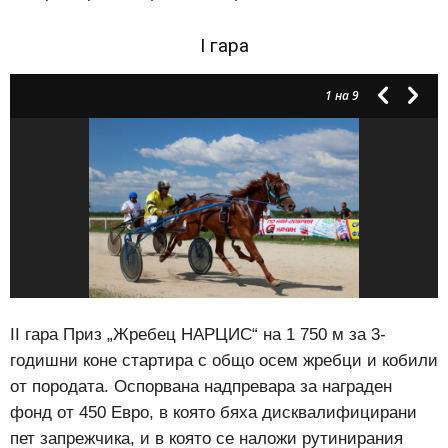
I гара
1
на 9
II гара Приз „Жребец НАРЦИС“
на 1 750 м за 3-
годишни
коне
стартира с общо осем жребци и кобили
от породата. Оспорвана надпревара за награден
фонд от 450 Eвро, в която бяха дисквалифицирани
пет запрежчика, и в която се наложи рутинирания