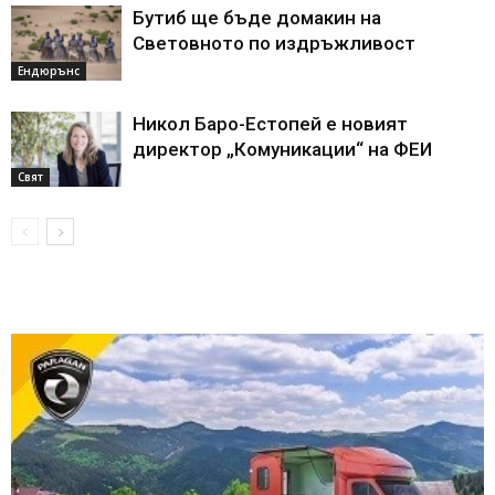
Бутиб ще бъде домакин на
Световното по издръжливост
Ендюрънс
Никол Баро-Естопей е новият
директор „Комуникации“ на ФЕИ
Свят