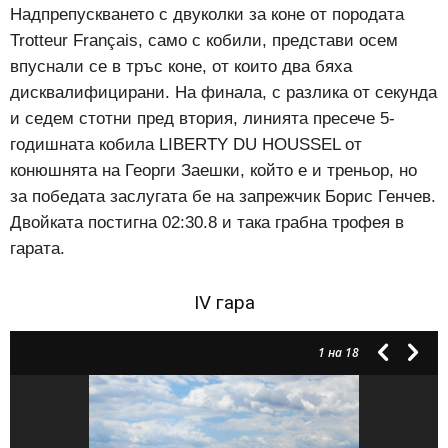
Надпрепускването с двуколки за коне от породата
Trotteur Français, само с кобили, представи осем
впуснали се в тръс коне, от които два бяха
дисквалифицирани. На финала, с разлика от секунда
и седем стотни пред втория, линията пресече 5-
годишната кобила LIBERTY DU HOUSSEL от
конюшнята на Георги Заешки, който е и треньор, но
за победата заслугата бе на запрежчик Борис Генчев.
Двойката постигна 02:30.8 и така грабна трофея в
гарата.
IV гара
1
на 18