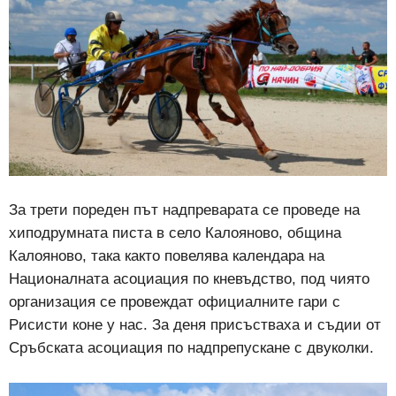
За трети пореден път надпреварата се проведе на
хиподрумната писта в село Калояново, община
Калояново, така както повелява календара на
Националната асоциация по кневъдство, под чиято
организация се провеждат официалните гари с
Рисисти коне у нас. За деня присъстваха и съдии от
Сръбската асоциация по надпрепускане с двуколки.