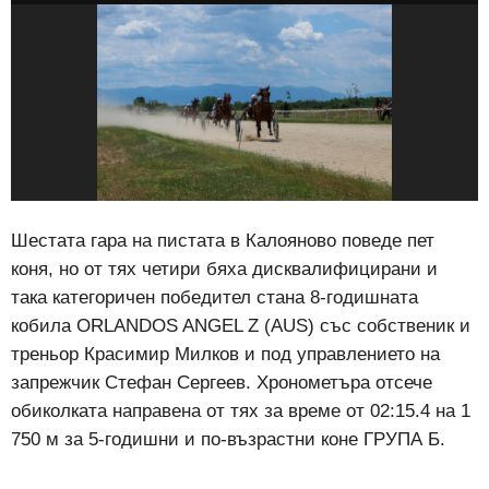
Шестата гара на пистата в Калояново поведе пет
коня, но от тях четири бяха дисквалифицирани и
така категоричен победител стана 8-годишната
кобила ORLANDOS ANGEL Z (AUS) със собственик и
треньор Красимир Милков и под управлението на
запрежчик Стефан Сергеев. Хронометъра отсече
обиколката направена от тях за време от 02:15.4 на 1
750 м за 5-годишни и по-възрастни коне ГРУПА Б.