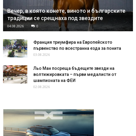
Вечер, в която конете, виното и българските
традиции се срещнаха под звездите
04.08.2026
0
Франция триумфира на Европейското
първенство по всестранна езда за понита
03.08.2026
Льо Ман посреща бъдещите звезди на
волтижировката – първи медалисти от
шампионата на ФЕИ
02.08.2026