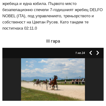
жребеца и една кобила. Първото място
безапелационно спечели
7-годишният жребец DELFO
NOBEL (ITA), под управлението, треньорството и
собственост на Цветан Русев. Като тандем те
постигнаха 02:11.0
III гара
1
на 24