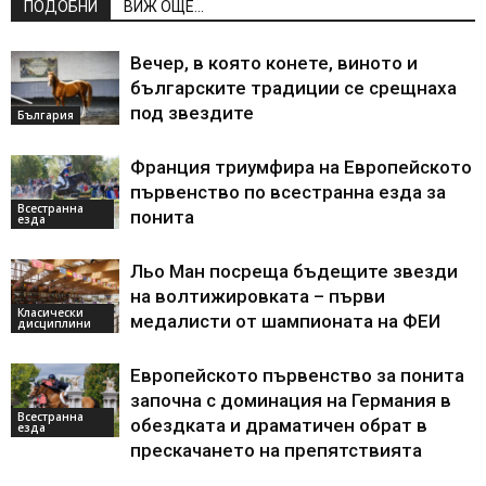
ПОДОБНИ
ВИЖ ОЩЕ...
Вечер, в която конете, виното и
българските традиции се срещнаха
под звездите
България
Франция триумфира на Европейското
първенство по всестранна езда за
Всестранна
понита
езда
Льо Ман посреща бъдещите звезди
на волтижировката – първи
Класически
медалисти от шампионата на ФЕИ
дисциплини
Европейското първенство за понита
започна с доминация на Германия в
Всестранна
обездката и драматичен обрат в
езда
прескачането на препятствията