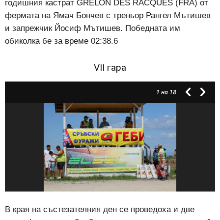
годишния кастрат GRELON DES RACQUES (FRA) от
фермата на Ямач Бончев с треньор Рангел Мътишев
и запрежчик Йосиф Мътишев. Победната им
обиколка бе за време 02:38.6
VII гара
1
на 18
В края на състезателния ден се проведоха и две