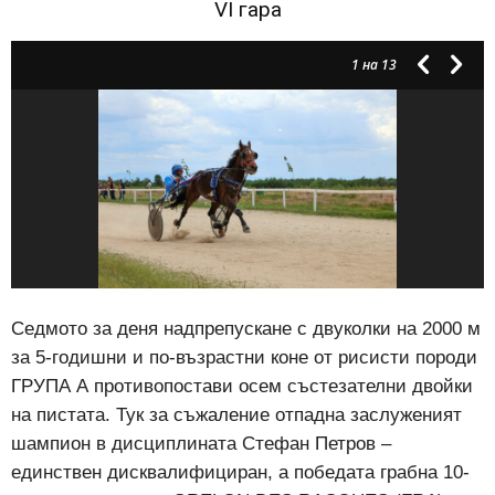
VI гара
1
на 13
Седмото за деня надпрепускане с двуколки на 2000 м
за 5-годишни и по-възрастни коне от рисисти породи
ГРУПА А противопостави осем състезателни двойки
на пистата. Тук за съжаление отпадна заслуженият
шампион в дисциплината Стефан Петров –
единствен дисквалифициран, а победата грабна 10-