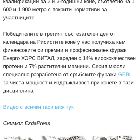
квалификации за 2 и 3-годишни коне, съответно на 1
600 и 1 900 метра с покрити нормативи за
участниците.
Победителите в третият състезателен ден от
календара на Рисистите коне у нас получиха към
финансовите си премии и професионален
фураж
Енерго ХОРС ВИТАЛ, зареден с 14% висококачествен
протеин и 7% растителни мазнини. Серия мюсли
специално разработена от сръбските фуражи
GEBI
за чиста мощност и издръжливост при конете в тази
дисциплина.
Видео с всички гари виж тук
Снимки: EzdaPress