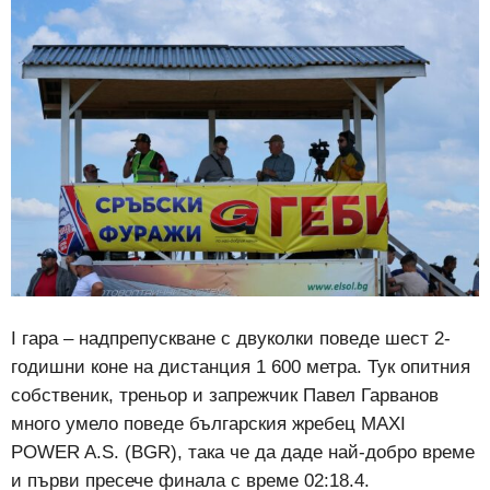
I гара – надпрепускване с двуколки поведе шест 2-
годишни коне на дистанция 1 600 метра. Тук опитния
собственик, треньор и запрежчик Павел Гарванов
много умело поведе българския жребец MAXI
POWER A.S. (BGR), така че да даде най-добро време
и първи пресече финала с време 02:18.4.