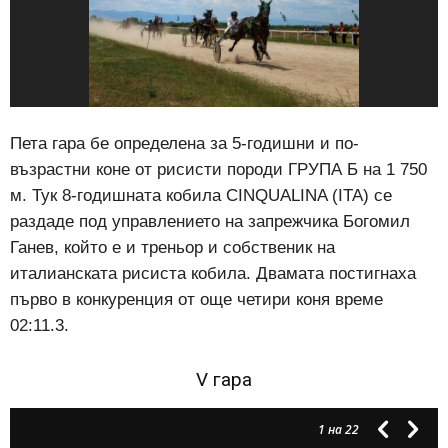
Пета гара бе определена за 5-годишни и по-
възрастни коне от рисисти породи ГРУПА Б на 1 750
м. Тук 8-годишната кобила CINQUALINA (ITA) се
раздаде под управлението на запрежчика Богомил
Ганев, който е и треньор и собственик на
италианската рисиста кобила. Двамата постигнаха
първо
в конкуренция от още четири коня време
02:11.3.
V гара
1
на 22