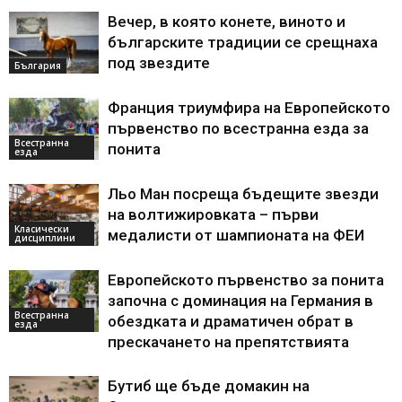
Вечер, в която конете, виното и
българските традиции се срещнаха
под звездите
България
Франция триумфира на Европейското
първенство по всестранна езда за
Всестранна
понита
езда
Льо Ман посреща бъдещите звезди
на волтижировката – първи
Класически
медалисти от шампионата на ФЕИ
дисциплини
Европейското първенство за понита
започна с доминация на Германия в
Всестранна
обездката и драматичен обрат в
езда
прескачането на препятствията
Бутиб ще бъде домакин на