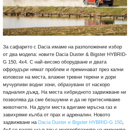
За сафарито с Dacia имаме на разположение избор
от два модела: новите Dacia Duster & Bigster HYBRID-
G 150, 4х4. С най-високо оборудване и двата
офроудъри нямат проблем и преминават през кални
коловози на места, влажни тревни терени и дори
мучурливи водни зони, образувани от наскоро
падналия дъжд. На места хибридното задвижване ни
позволява да сме безшумни и да не притесняваме
животните. На други места вдигаме мръсна газ и
завихряме кълба от прах и адреналин. Новото
задвижване на
Dacia Duster и Bigster HYBRID-G 150
,
4х4
се разгръща в тон с многообразието на имението