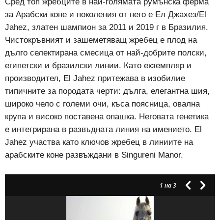
Сред топ жребците в най-голямата румънска ферма
за Арабски коне и поколения от него е Ел Джахез/El
Jahez, златен шампион за 2011 и 2019 г в Бразилия.
Чистокръвният и зашеметяващ жребец е плод на
дълго селектирана смесица от най-добрите полски,
египетски и бразилски линии. Като екземпляр и
производител, El Jahez притежава в изобилие
типичните за породата черти: дълга, елегантна шия,
широко чело с големи очи, къса поясница, овална
крупа и високо поставена опашка. Неговата генетика
е интегрирана в развъдната линия на имението. El
Jahez участва като ключов жребец в линиите на
арабските коне развъждани в Singureni Manor.
1
на 3