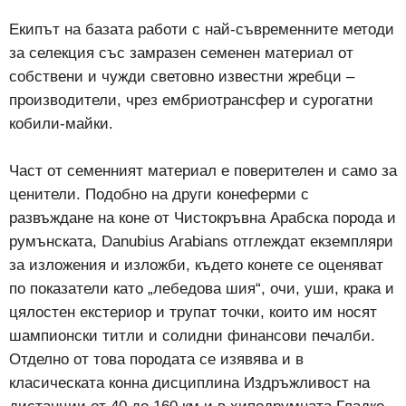
Екипът на базата работи с най-съвременните методи
за селекция със замразен семенен материал от
собствени и чужди световно известни жребци –
производители, чрез ембриотрансфер и сурогатни
кобили-майки.
Част от семенният материал е поверителен и само за
ценители. Подобно на други конеферми с
развъждане на коне от Чистокръвна Арабска порода и
румънската, Danubius Arabians отглеждат екземпляри
за изложения и изложби, където конете се оценяват
по показатели като „лебедова шия“, очи, уши, крака и
цялостен екстериор и трупат точки, които им носят
шампионски титли и солидни финансови печалби.
Отделно от това породата се изявява и в
класическата конна дисциплина Издръжливост на