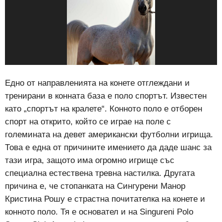
Едно от направленията на конете отглеждани и
тренирани в конната база е поло спортът. Известен
като „спортът на кралете“. Конното поло е отборен
спорт на открито, който се играе на поле с
големината на девет американски футболни игрища.
Това е една от причините имението да даде шанс за
тази игра, защото има огромно игрище със
специална естествена тревна настилка. Другата
причина е, че стопанката на Сингурени Манор
Кристина Рошу е страстна почитателка на конете и
конното поло. Тя е основател и на Singureni Polo