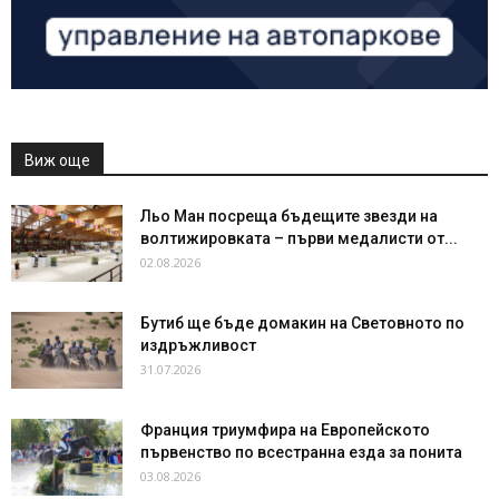
Виж още
Льо Ман посреща бъдещите звезди на
волтижировката – първи медалисти от...
02.08.2026
Бутиб ще бъде домакин на Световното по
издръжливост
31.07.2026
Франция триумфира на Европейското
първенство по всестранна езда за понита
03.08.2026