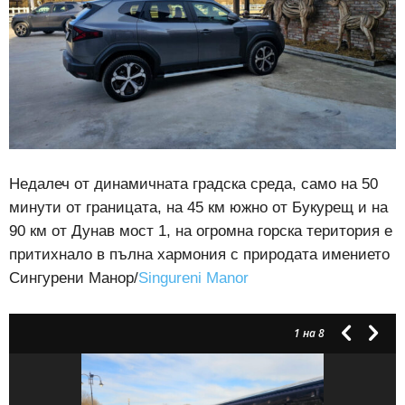
Недалеч от динамичната градска среда, само на 50
минути от границата, на 45 км южно от Букурещ и на
90 км от Дунав мост 1, на огромна горска територия е
притихнало в пълна хармония с природата имението
Сингурени Манор/
Singureni Manor
1
на 8