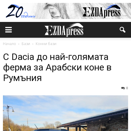
Начало
Бази
Конни бази
С Dacia до най-голямата
ферма за Арабски коне в
Румъния
0