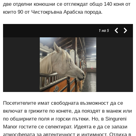
две отделни конюшни се отглеждат общо 140 коня от
които 90 от Чистокръвна Арабска порода.
1
на 5
Посетителите имат свободната възможност да се
включат в грижите по конете, да пояздят в манеж или
по обширните поля и горски пътеки. Но, в Singureni
Manor гостите се селектират. Идеята е да се запази
атмосферата за автентичност и интимност. Отдиха в