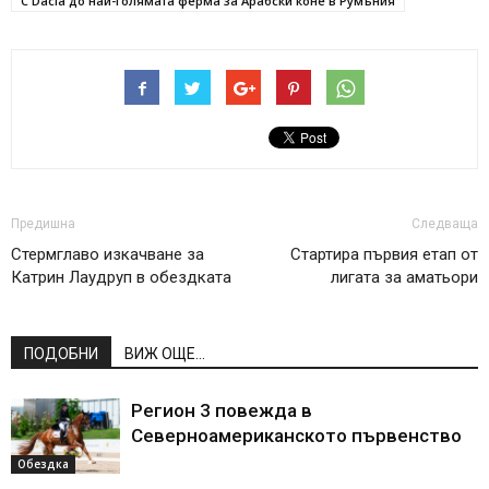
С Dacia до най-голямата ферма за Арабски коне в Румъния
Предишна
Следваща
Стермглаво изкачване за
Стартира първия етап от
Катрин Лаудруп в обездката
лигата за аматьори
ПОДОБНИ
ВИЖ ОЩЕ...
Регион 3 повежда в
Северноамериканското първенство
Обездка