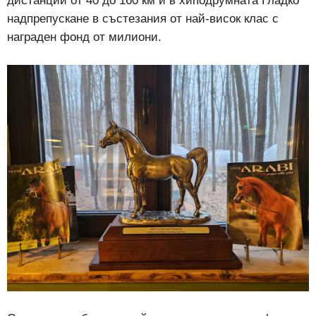
дистанции от 40 до 160 км и в хиподрумната Гладко
надпрепускане в състезания от най-висок клас с
награден фонд от милиони.