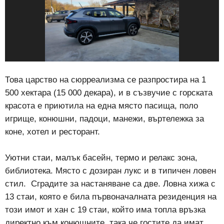
Това царство на сюрреализма се разпростира на 1
500 хектара (15 000 декара), и в съзвучие с горската
красота е приютила на една място пасища, поло
игрище, конюшни, падоци, манежи, въртележка за
коне, хотел и ресторант.
Уютни стаи, малък басейн, термо и релакс зона,
библиотека. Място с дозиран лукс и в типичен ловен
стил.
Сградите за настаняване са две. Ловна хижа с
13 стаи, която е била първоначалната резиденция на
този имот и хан с 19 стаи, който има топла връзка
директно към конюшните, така че гостите да имат