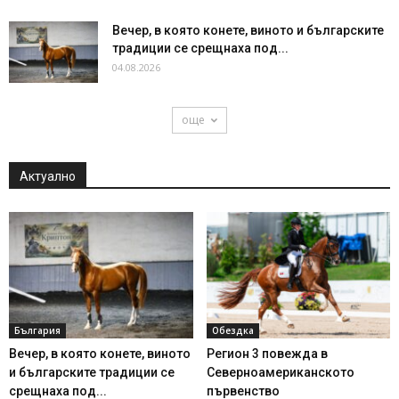
Вечер, в която конете, виното и българските
традиции се срещнаха под...
04.08.2026
още
Актуално
България
Обездка
Вечер, в която конете, виното
Регион 3 повежда в
и българските традиции се
Северноамериканското
срещнаха под...
първенство