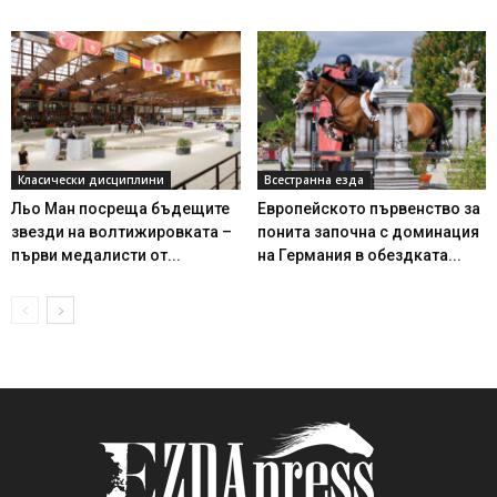
Класически дисциплини
Всестранна езда
Льо Ман посреща бъдещите
Европейското първенство за
звезди на волтижировката –
понита започна с доминация
първи медалисти от...
на Германия в обездката...