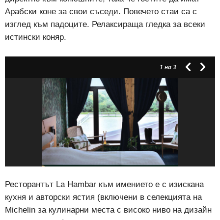
Арабски коне за свои съседи. Повечето стаи са с
изглед към падоците. Релаксираща гледка за всеки
истински коняр.
1
на 3
Ресторантът La Hambar към имението е с изискана
кухня и авторски ястия (включени в селекцията на
Michelin за кулинарни места с високо ниво на дизайн