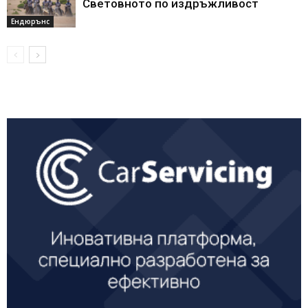
Световното по издръжливост
Ендюрънс