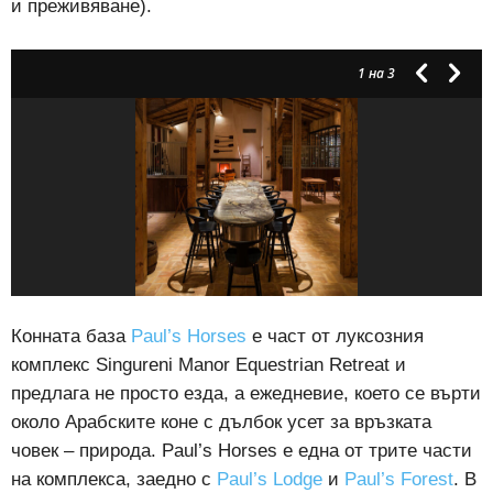
и преживяване).
1
на 3
Конната база
Paul’s Horses
е част от луксозния
комплекс Singureni Manor Equestrian Retreat и
предлага не просто езда, а ежедневие, което се върти
около Арабските коне с дълбок усет за връзката
човек – природа. Paul’s Horses е една от трите части
на комплекса, заедно с
Paul’s Lodge
и
Paul’s Forest
.
В