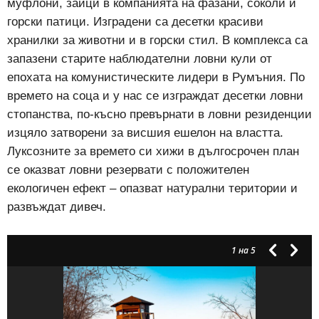
муфлони, зайци в компанията на фазани, соколи и
горски патици. Изградени са десетки красиви
хранилки за животни и в горски стил. В комплекса са
запазени старите наблюдателни ловни кули от
епохата на комунистическите лидери в Румъния. По
времето на соца и у нас се изграждат десетки ловни
стопанства, по-късно превърнати в ловни резиденции
изцяло затворени за висшия ешелон на властта.
Луксозните за времето си хижи в дългосрочен план
се оказват ловни резервати с положителен
екологичен ефект – опазват натурални територии и
развъждат дивеч.
1
на 5