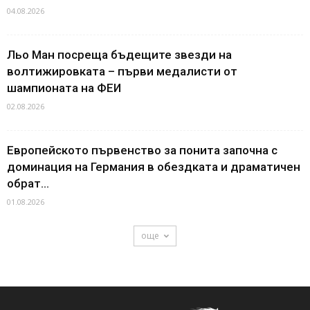
04.08.2026
Льо Ман посреща бъдещите звезди на
волтижировката – първи медалисти от
шампионата на ФЕИ
02.08.2026
Европейското първенство за понита започна с
доминация на Германия в обездката и драматичен
обрат...
01.08.2026
още