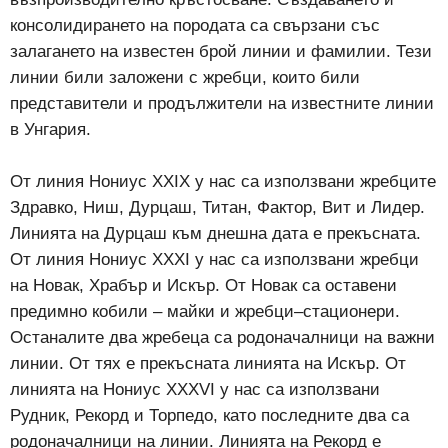
консолидирането на породата са свързани със
залагането на известен брой линии и фамилии. Тези
линии били заложени с жребци, които били
представители и продължители на известните линии
в Унгария.
От линия Нониус XXIX у нас са използвани жребците
Здравко, Ниш, Дурцаш, Титан, Фактор, Вит и Лидер.
Линията на Дурцаш към днешна дата е прекъсната.
От линия Нониус XXXI у нас са използвани жребци
на Новак, Храбър и Искър. От Новак са оставени
предимно кобили – майки и жребци–стационери.
Останалите два жребеца са родоначалници на важни
линии. От тях е прекъсната линията на Искър. От
линията на Нониус XXXVI у нас са използвани
Рудник, Рекорд и Торпедо, като последните два са
родоначалници на линии. Линията на Рекорд е