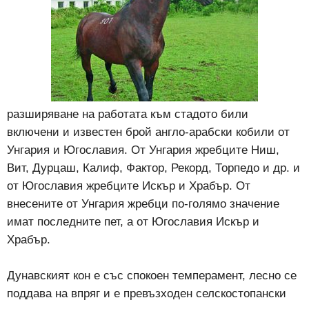
разширяване на работата към стадото били
включени и известен брой англо-арабски кобили от
Унгария и Югославия. От Унгария жребците Ниш,
Вит, Дурцаш, Калиф, Фактор, Рекорд, Торпедо и др. и
от Югославия жребците Искър и Храбър. От
внесените от Унгария жребци по-голямо значение
имат последните пет, а от Югославия Искър и
Храбър.
Дунавският кон е със спокоен темперамент, лесно се
поддава на впряг и е превъзходен селскостопански