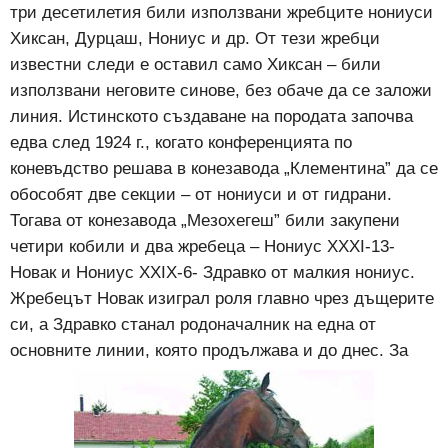
три десетилетия били използвани жребците нониуси
Хиксан, Дурцаш, Нониус и др. От тези жребци
известни следи е оставил само Хиксан – били
използвани неговите синове, без обаче да се заложи
линия. Истинското създаване на породата започва
едва след 1924 г., когато конференцията по
коневъдство решава в конезавода „Клементина” да се
обособят две секции – от нониуси и от гидрани.
Тогава от конезавода „Мезохегеш” били закупени
четири кобили и два жребеца – Нониус XXXI-13-
Новак и Нониус XXIX-6- Здравко от малкия нониус.
Жребецът Новак изиграл роля главно чрез дъщерите
си, а Здравко станал родоначалник на една от
основните линии, която продължава и до днес. За