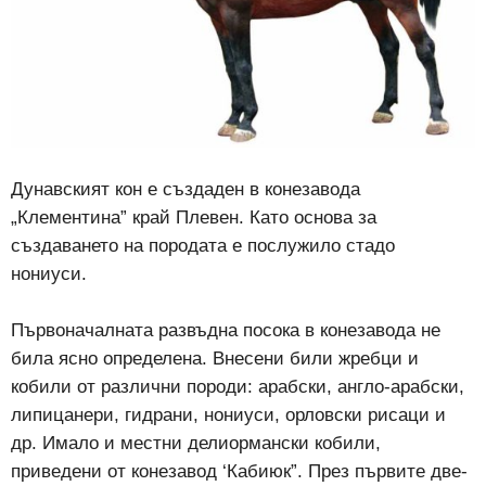
Дунавският кон е създаден в конезавода
„Клементина” край Плевен. Като основа за
създаването на породата е послужило стадо
нониуси.
Първоначалната развъдна посока в конезавода не
била ясно определена. Внесени били жребци и
кобили от различни породи: арабски, англо-арабски,
липицанери, гидрани, нониуси, орловски рисаци и
др. Имало и местни делиормански кобили,
приведени от конезавод ‘Кабиюк”. През първите две-