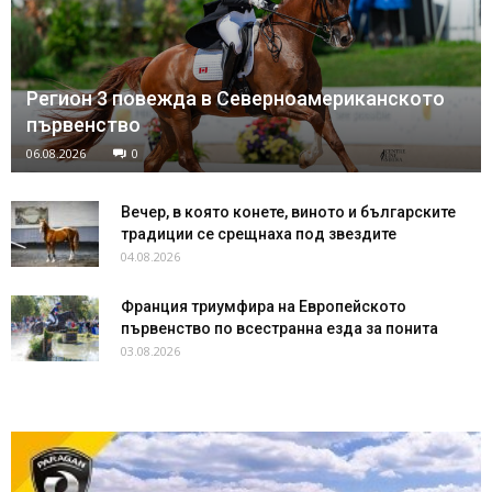
Регион 3 повежда в Северноамериканското
първенство
06.08.2026
0
Вечер, в която конете, виното и българските
традиции се срещнаха под звездите
04.08.2026
Франция триумфира на Европейското
първенство по всестранна езда за понита
03.08.2026