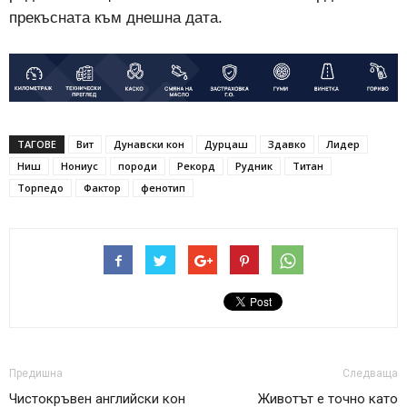
прекъсната към днешна дата.
ТАГОВЕ
Вит
Дунавски кон
Дурцаш
Здавко
Лидер
Ниш
Нониус
породи
Рекорд
Рудник
Титан
Торпедо
Фактор
фенотип
Предишна
Следваща
Чистокръвен английски кон
Животът е точно като