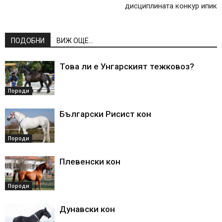
дисциплината конкур ипик
ПОДОБНИ
ВИЖ ОЩЕ...
Това ли е Унгарският тежковоз?
Породи
Български Рисист кон
Породи
Плевенски кон
Породи
Дунавски кон