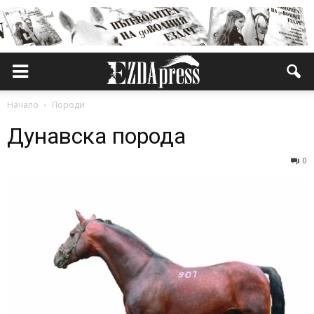
Начало
Породи
Дунавска порода
0