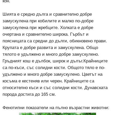
кон.
Шията е средно дълга и сравнително добре
замускулена при кобилите и малко по-добре
замускулена при жребците. Холката е добре
очертана и сравнително широка. Гърбът и
поясницата са средни до дълги, обикновено прави.
Крупата е добре развита и замускулена. Общо
тялото е удължено и много добре замускулено.
Гръдният кош е дълбок, широк и дълъг.Крайниците
са по-къси, със солидни кости. Общото тяло е по-
удължено и много добре замускулено. Цветът на
косъма е кестеняв или черен. Крайниците са
относително къси и със солидни кости. Дунавската
порода достига до 165 см.
Фенотипни показатели на пълно възрастни животни: