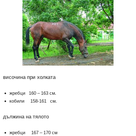
височина при холката
жребци 160 – 163 см.
кобили 158-161 см.
дължина на тялото
жребци 167 – 170 см