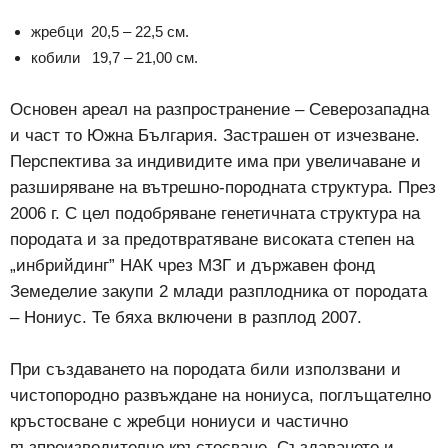
жребци 20,5 – 22,5 см.
кобили 19,7 – 21,00 см.
Основен ареал на разпространение – Северозападна
и част то Южна България. Застрашен от изчезване.
Перспектива за индивидите има при увеличаване и
разширяване на вътрешно-породната структура. През
2006 г. С цел подобряване генетичната структура на
породата и за предотвратяване високата степен на
„инбрийдинг” НАК чрез МЗГ и държавен фонд
Земеделие закупи 2 млади разплодника от породата
– Нониус. Те бяха включени в разплод 2007.
При създаването на породата били използвани и
чистопородно развъждане на нониуса, поглъщателно
кръстосване с жребци нониуси и частично
възпроизводително кръстосване. Създаването и