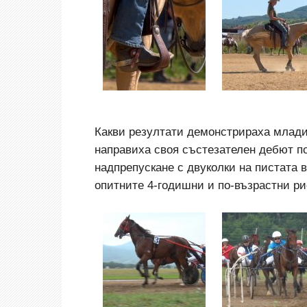
Какви резултати демонстрираха младит
направиха своя състезателен дебют по
надпрепускане с двуколки на пистата в
опитните 4-годишни и по-възрастни ри