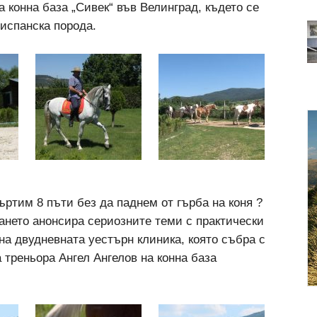
а конна база „Сивек“ във Велинград, където се
 испанска порода.
въртим 8 пъти без да паднем от гърба на коня ?
ването анонсира сериозните теми с практически
а двудневната уестърн клиника, която събра с
 треньора Ангел Ангелов на конна база