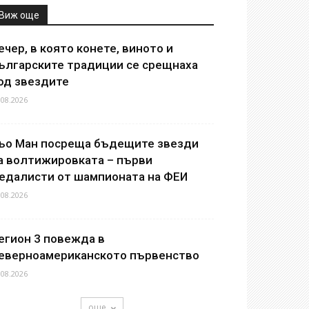
Виж още
ечер, в която конете, виното и
ългарските традиции се срещнаха
од звездите
.08.2026
ьо Ман посреща бъдещите звезди
а волтижировката – първи
едалисти от шампионата на ФЕИ
.08.2026
егион 3 повежда в
еверноамериканското първенство
.08.2026
още