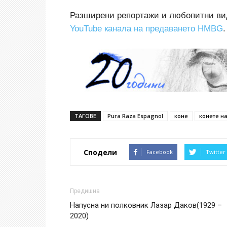
Разширени репортажи и любопитни вид
YouTube канала на предаването HMBG
.
ТАГОВЕ
Pura Raza Espagnol
коне
конете н
Сподели
Facebook
Twitter
Предишна
Напусна ни полковник Лазар Даков(1929 –
2020)