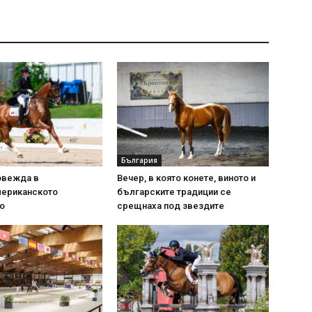
България
овежда в
Вечер, в която конете, виното и
ериканското
българските традиции се
о
срещнаха под звездите