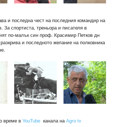
ава и последна чест на последния командир на
. За спортиста, треньора и писателя в
ият по-малък син проф. Красимир Петков дн
о разкрива и последното желание на полковника
ве.
о време в
YouTube
канала на
Аgro tv