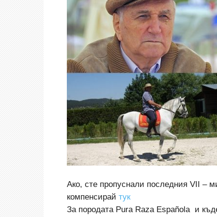
Ако, сте пропуснали последния VII – м
компенсирай
тук
За породата Pura Raza Española и къде