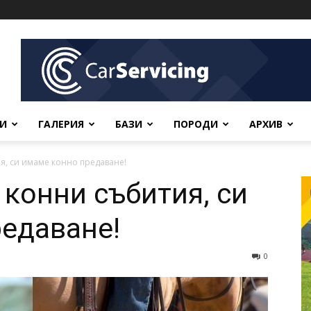
ВИ
ГАЛЕРИЯ
БАЗИ
ПОРОДИ
АРХИВ
я, си имаме конно предаване!
 конни събития, си
едаване!
0