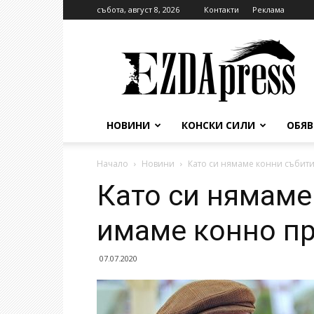
събота, август 8, 2026
Контакти
Реклама
EzdaPress
НОВИНИ
КОНСКИ СИЛИ
ОБЯ
Начало
Новини
Като си нямаме конни събити
Като си нямаме
имаме конно пр
07.07.2020