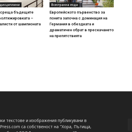
 дисциплини
Всестранна езда
осреща бъдещите
Европейското първенство за
волтижировката –
понита започна с доминация на
алисти от шампионата
Германия в обездката и
драматичен обрат в прескачането
на препятствията
ки текстове и изображения публикувани в
Press.com са собственост на "Хора, Пътища,