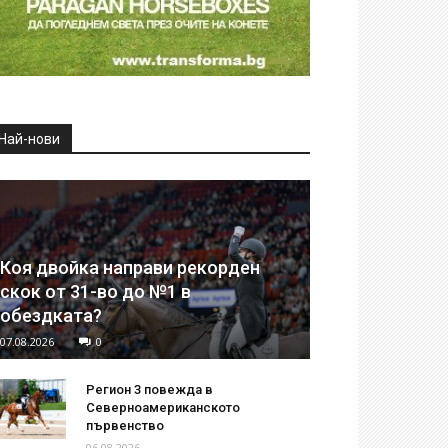
Най-нови
Коя двойка направи рекорден
скок от 31-во до №1 в
обездката?
07.08.2026
0
Регион 3 повежда в
Северноамериканското
първенство
06.08.2026