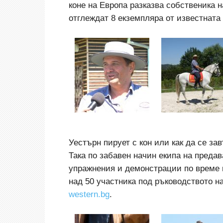
коне на Европа разказва собственика н
отглеждат 8 екземпляра от известната
Уестърн пирует с кон или как да се за
Така по забавен начин екипа на преда
упражнения и демонстрации по време н
над 50 участника под ръководството на
westеrn.bg
.