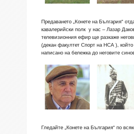
Предаването „Конете на България“ отд
кавалерийски полк у нас – Лазар Даков
телевизионния ефир ще разкаже негов
(декан факултет Спорт на НСА ), койт
написано на бележка до неговите сино
Гледайте „Конете на България“ по всяк