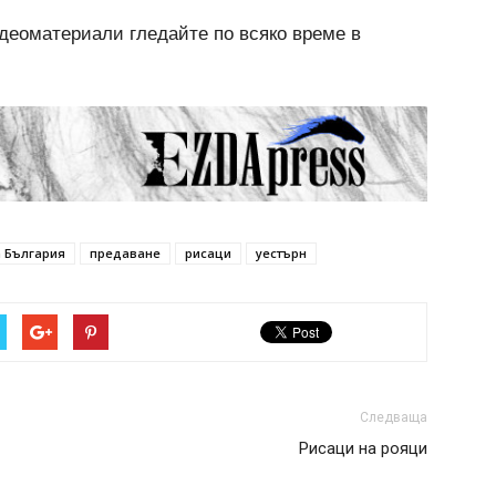
еоматериали гледайте по всяко време в
а България
предаване
рисаци
уестърн
Следваща
Рисаци на рояци