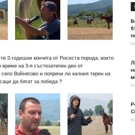
В
б
п
04
е 2-годишни кончета от Рисиста порода, които
Л
 време на 3-я състезателен ден от
н
 село Войнягово и попречи ли калния терен на
м
саци да бягат за победа ?
02
Р
С
06