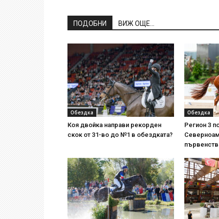
ПОДОБНИ
ВИЖ ОЩЕ...
Обездка
Обездка
Коя двойка направи рекорден
Регион 3 п
скок от 31-во до №1 в обездката?
Северноам
първенств