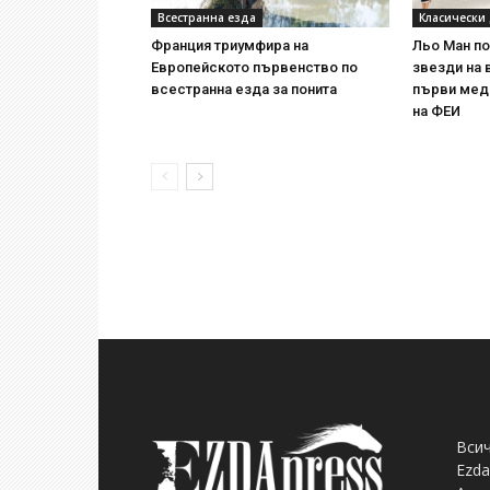
Всестранна езда
Класически
Франция триумфира на
Льо Ман п
Европейското първенство по
звезди на 
всестранна езда за понита
първи мед
на ФЕИ
Всич
Ezda