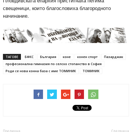
Пловдивската епархия пристигнаха петима
свещеници, които благословиха благородното
начинание.
ТАГОВЕ
БФКС
България
коне
конен спорт
Пазарджик
професионална гимназия по селско стопанство в София
Роди се нова конна база с име ТОМИНИК
ТОМИНИК
Предишна
Следваща