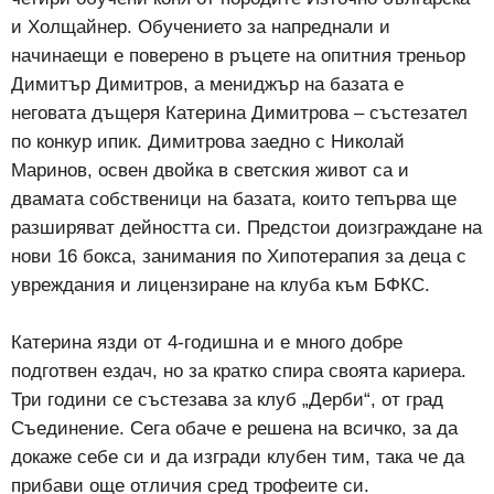
и Холщайнер. Обучението за напреднали и
начинаещи е поверено в ръцете на опитния треньор
Димитър Димитров, а мениджър на базата е
неговата дъщеря Катерина Димитрова – състезател
по конкур ипик. Димитрова заедно с Николай
Маринов, освен двойка в светския живот са и
двамата собственици на базата, които тепърва ще
разширяват дейността си. Предстои доизграждане на
нови 16 бокса, занимания по Хипотерапия за деца с
увреждания и лицензиране на клуба към БФКС.
Катерина язди от 4-годишна и е много добре
подготвен ездач, но за кратко спира своята кариера.
Три години се състезава за клуб „Дерби“, от град
Съединение. Сега обаче е решена на всичко, за да
докаже себе си и да изгради клубен тим, така че да
прибави още отличия сред трофеите си.