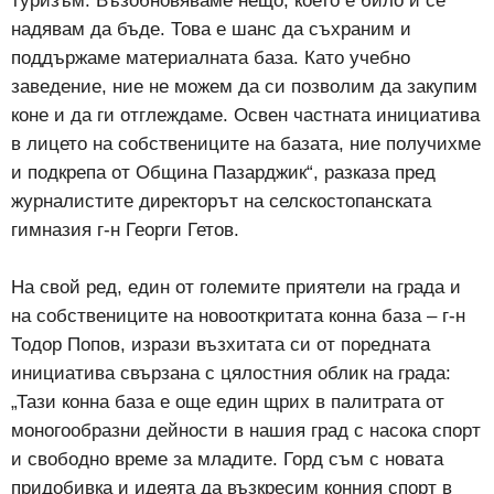
туризъм. Възобновяваме нещо, което е било и се
надявам да бъде. Това е шанс да съхраним и
поддържаме материалната база. Като учебно
заведение, ние не можем да си позволим да закупим
коне и да ги отглеждаме. Освен частната инициатива
в лицето на собствениците на базата, ние получихме
и подкрепа от Община Пазарджик“, разказа пред
журналистите директорът на селскостопанската
гимназия г-н Георги Гетов.
На свой ред, един от големите приятели на града и
на собствениците на новооткритата конна база – г-н
Тодор Попов, изрази възхитата си от поредната
инициатива свързана с цялостния облик на града:
„Тази конна база е още един щрих в палитрата от
моногообразни дейности в нашия град с насока спорт
и свободно време за младите. Горд съм с новата
придобивка и идеята да възкресим конния спорт в