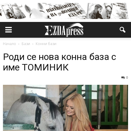
Начало
Бази
Конни бази
Роди се нова конна база с
име ТОМИНИК
0