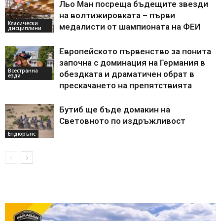
Льо Ман посреща бъдещите звезди
на волтижировката – първи
Класически
медалисти от шампионата на ФЕИ
дисциплини
Европейското първенство за понита
започна с доминация на Германия в
Всестранна
обездката и драматичен обрат в
езда
прескачането на препятствията
Бутиб ще бъде домакин на
Световното по издръжливост
Ендюрънс