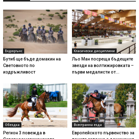
Ендюрънс
Класически дисциплини
Бутиб ще бъде домакин на
Льо Ман посреща бъдещите
Световното по
звезди на волтижировката –
издръжливост
първи медалисти от...
Обездка
Всестранна езда
Регион 3 повежда в
Европейското първенство за