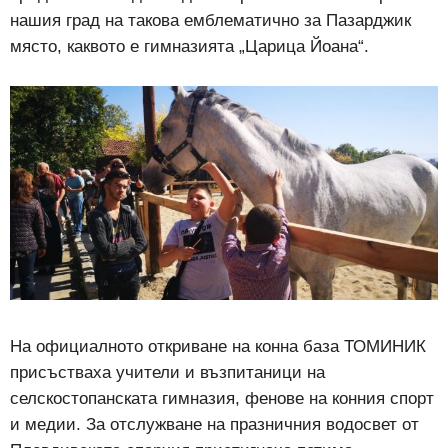
нашия град на такова емблематично за Пазарджик
място, каквото е гимназията „Царица Йоана“.
На официалното откриване на конна база ТОМИНИК
присъстваха учители и възпитаници на
селскостопанската гимназия, фенове на конния спорт
и медии. За отслужване на празничния водосвет от