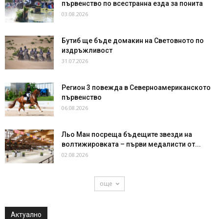
първенство по всестранна езда за понита
03.08.2026
Бутиб ще бъде домакин на Световното по
издръжливост
31.07.2026
Регион 3 повежда в Северноамериканското
първенство
06.08.2026
Льо Ман посреща бъдещите звезди на
волтижировката – първи медалисти от...
02.08.2026
още
Актуално