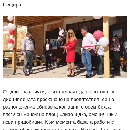
Пещера.
От днес за всички, които желаят да се потопят в
дисциплината прескачане на препятствия, са на
разположение обновена конюшня с осем бокса,
пясъчен манеж на площ близо 3 дкр, амоничник и
нови придобивки. Към момента базата работи с
четири обучени коня от породите Източно българска