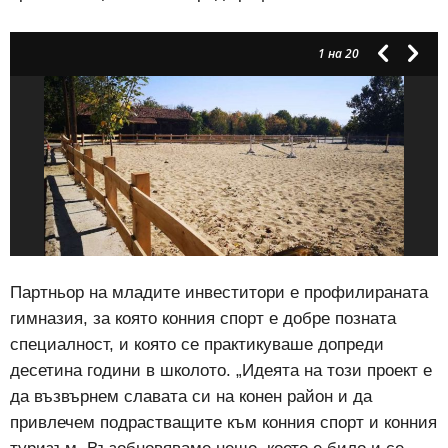
1
на 20
Партньор на младите инвеститори е профилираната
гимназия, за която конния спорт е добре позната
специалност, и която се практикуваше допреди
десетина години в школото. „Идеята на този проект е
да възвърнем славата си на конен район и да
привлечем подрастващите към конния спорт и конния