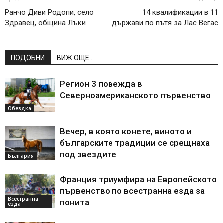
Ранчо Диви Родопи, село
14 квалификации в 11
Здравец, община Лъки
държави по пътя за Лас Вегас
ПОДОБНИ
ВИЖ ОЩЕ...
Регион 3 повежда в
Северноамериканското първенство
Обездка
Вечер, в която конете, виното и
българските традиции се срещнаха
под звездите
България
Франция триумфира на Европейското
първенство по всестранна езда за
Всестранна
понита
езда