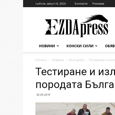
събота, август 8, 2026
Контакти
Реклама
EzdaPress
НОВИНИ
КОНСКИ СИЛИ
ОБЯ
Начало
Новини
България
Тестиране и изл
Тестиране и из
породата Бълга
30.09.2019