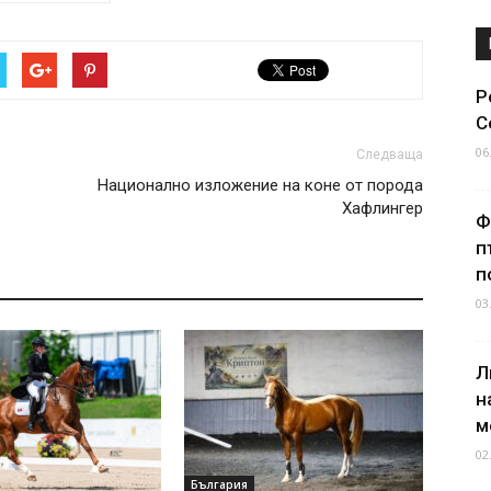
Р
С
06
Следваща
Национално изложение на коне от порода
Хафлингер
Ф
п
п
03
Л
н
м
02
България