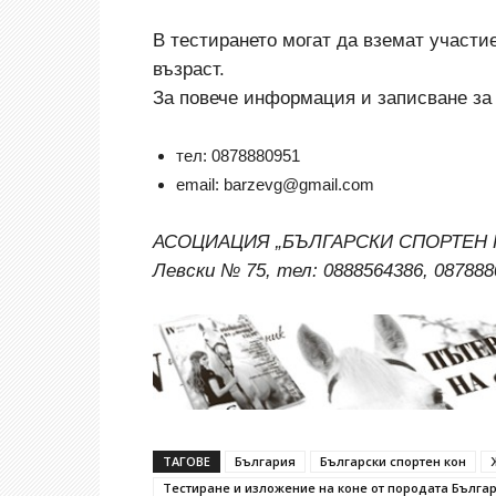
В тестирането могат да вземат участие
възраст.
За повече информация и записване за
тел: 0878880951
email: barzevg@gmail.com
АСОЦИАЦИЯ „БЪЛГАРСКИ СПОРТЕН КОН”
Левски № 75, тел: 0888564386, 087888
ТАГОВЕ
България
Български спортен кон
Тестиране и изложение на коне от породата Българ