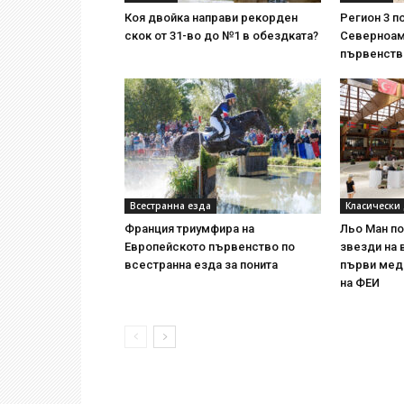
Коя двойка направи рекорден
Регион 3 п
скок от 31-во до №1 в обездката?
Северноам
първенств
Всестранна езда
Класически
Франция триумфира на
Льо Ман п
Европейското първенство по
звезди на 
всестранна езда за понита
първи мед
на ФЕИ