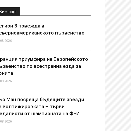
Виж още
егион 3 повежда в
еверноамериканското първенство
.08.2026
ранция триумфира на Европейското
ървенство по всестранна езда за
онита
.08.2026
ьо Ман посреща бъдещите звезди
а волтижировката – първи
едалисти от шампионата на ФЕИ
.08.2026