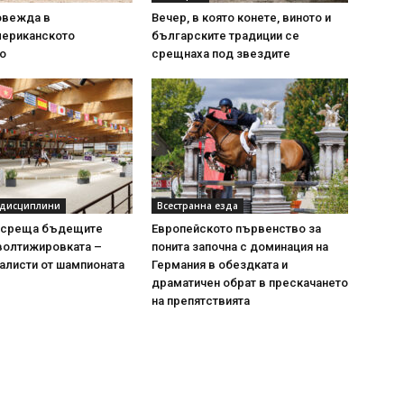
овежда в
Вечер, в която конете, виното и
ериканското
българските традиции се
о
срещнаха под звездите
 дисциплини
Всестранна езда
осреща бъдещите
Европейското първенство за
волтижировката –
понита започна с доминация на
алисти от шампионата
Германия в обездката и
драматичен обрат в прескачането
на препятствията