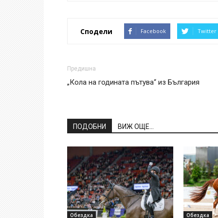
Сподели
Facebook
Twitter
Предишна
„Кола на годината пътува“ из България
ПОДОБНИ
ВИЖ ОЩЕ...
Обездка
Обездка