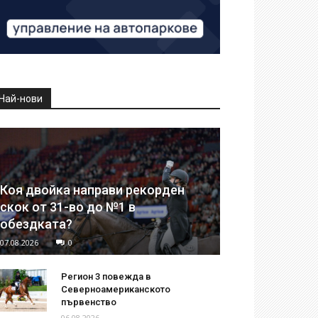
Най-нови
Коя двойка направи рекорден
скок от 31-во до №1 в
обездката?
07.08.2026
0
Регион 3 повежда в
Северноамериканското
първенство
06.08.2026