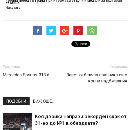
Тройна победа в Гранд При и грамада от купи и медали за България
от Атина
Чакотаго
Предишна
Следваща
Mercedes Sprinter 313 d
Завет отбеляза празника си с
конни надбягвания
ПОДОБНИ
ВИЖ ОЩЕ...
Коя двойка направи рекорден скок от
31-во до №1 в обездката?