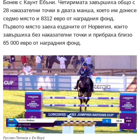
Бонев с Каунт Ебъни. Четиримата завършиха общо с
28 наказателни точки в двата манша, което им донесе
седмо място и 8312 евро от наградния фонд.
Първото място заеха ездачите от Норвегия, които
завършиха без наказателни точки и прибраха близо
65 000 евро от наградния фонд.
Руслан Петков с Ен Воуг