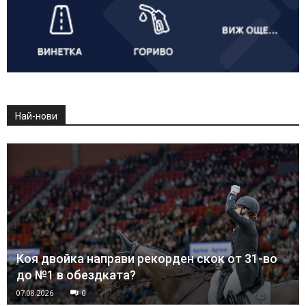
Най-нови
Коя двойка направи рекорден скок от 31-во
до №1 в обездката?
07.08.2026
0