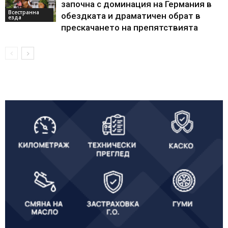
започна с доминация на Германия в
Всестранна
обездката и драматичен обрат в
езда
прескачането на препятствията