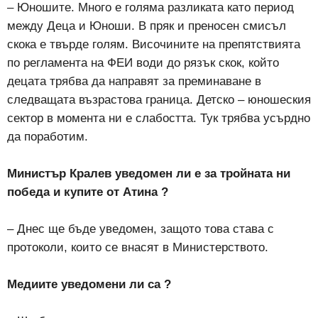
– Юношите. Много е голяма разликата като период
между Деца и Юноши. В пряк и преносен смисъл
скока е твърде голям. Височините на препятствията
по регламента на ФЕИ води до рязък скок, който
децата трябва да направят за преминаване в
следващата възрастова граница. Детско – юношеския
сектор в момента ни е слабостта. Тук трябва усърдно
да поработим.
Министър Кралев уведомен ли е за тройната ни
победа и купите от Атина ?
– Днес ще бъде уведомен, защото това става с
протоколи, които се внасят в Министерството.
Медиите уведомени ли са ?