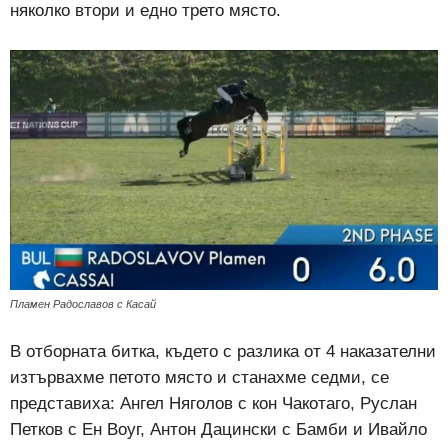
няколко втори и едно трето място.
Пламен Радославов с Касай
В отборната битка, където с разлика от 4 наказателни
изтървахме петото място и станахме седми, се
представиха: Ангел Няголов с кон Чакотаго, Руслан
Петков с Ен Воуг, Антон Дацински с Бамби и Ивайло