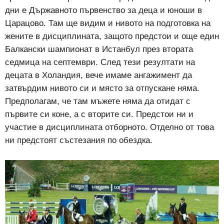
дни е Държавното първенство за деца и юноши в
Царацово. Там ще видим и нивото на подготовка на
жените в дисциплината, защото предстои и още един
Балкански шампионат в Истанбул през втората
седмица на септември. След тези резултати на
децата в Холандия, вече имаме ангажимент да
затвърдим нивото си и място за отпускане няма.
Предполагам, че там мъжете няма да отидат с
първите си коне, а с вторите си. Предстои ни и
участие в дисциплината отборното. Отделно от това
ни предстоят състезания по обездка.