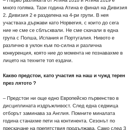
– Първо разликата от Атина 2018 и Атина 2019 е
много голяма. Тази година Атина е финал на Дивизия
2. Дивизия 2 е разделена на 4-ри групи. В нея
участваха държави като Норвегия, с които до сега
ние не сме се сблъсквали. Не сме скачали в една
група с Полша, Испания и Португалия. Нивото е
различно в уклон към по-силна и различна
конкуренция, която ние до момента не познавахме в
лицето на техните топ ездачи.
Какво предстои, като участия на наш и чужд терен
през лятото ?
– Предстои ни още едно Европейско първенство в
дисциплината издръжливост. След една седмица
отборът заминава за Англия. Помните миналата
година станахме пети на континента. Сезонът по
прескачане на препятствия продължава. Само след 3