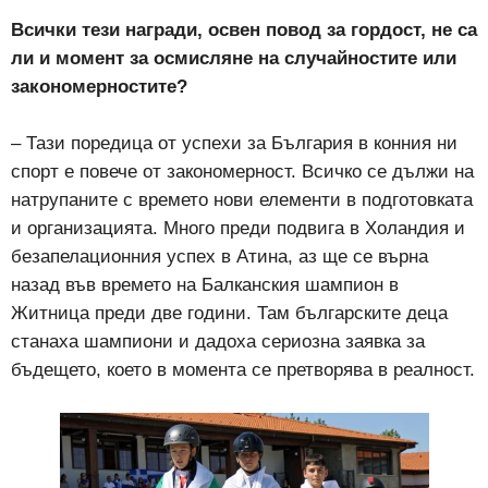
Всички тези награди, освен повод за гордост, не са
ли и момент за осмисляне на случайностите или
закономерностите?
– Тази поредица от успехи за България в конния ни
спорт е повече от закономерност. Всичко се дължи на
натрупаните с времето нови елементи в подготовката
и организацията. Много преди подвига в Холандия и
безапелационния успех в Атина, аз ще се върна
назад във времето на Балканския шампион в
Житница преди две години. Там българските деца
станаха шампиони и дадоха сериозна заявка за
бъдещето, което в момента се претворява в реалност.