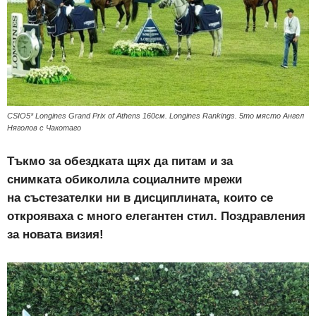
CSIO5* Longines Grand Prix of Athens 160см. Longines Rankings. 5то място Ангел
Няголов с Чакотаго
Тъкмо за обездката щях да питам и за
снимката обиколила социалните мрежи
на състезателки ни в дисциплината, които се
открояваха с много елегантен стил. Поздравления
за новата визия!