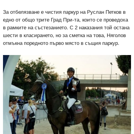
За отбелязване е чистия паркур на Руслан Петков в
едно от общо трите Град При-та, които се проведоха
в рамките на състезанието. С 2 наказания той остана
шести в класирането, но за сметка на това, Няголов
отмъкна поредното първо място в същия паркур.