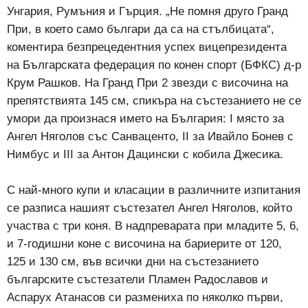
Унгария, Румъния и Гърция. „Не помня друго Гранд
При, в което само българи да са на стълбицата“,
коментира безпрецедентния успех вицепрезидента
на Българската федерация по конен спорт (БФКС) д-р
Крум Рашков. На Гранд При 2 звезди с височина на
препятствията 145 см, спикъра на състезанието не се
умори да произнася името на България: I място за
Ангел Няголов със Санваценто, II за Ивайло Бонев с
Нимбус и III за Антон Дацински с кобила Джесика.
С най-много купи и класации в различните изпитания
се разписа нашият състезател Ангел Няголов, който
участва с три коня. В надпреварата при младите 5, 6,
и 7-годишни коне с височина на бариерите от 120,
125 и 130 см, във всички дни на състезанието
българските състезатели Пламен Радославов и
Аспарух Атанасов си размениха по няколко първи,