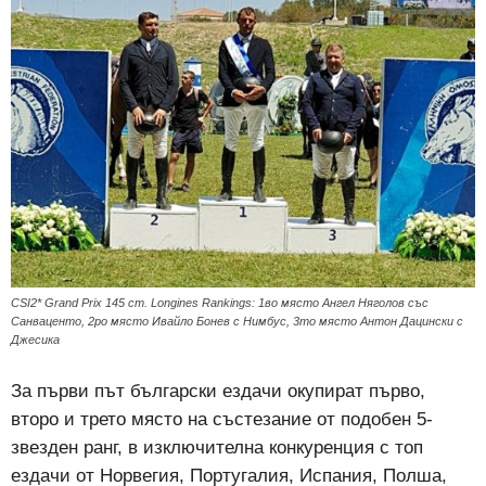
CSI2* Grand Prix 145 cm. Longines Rankings: 1во място Ангел Няголов със
Санваценто, 2ро място Ивайло Бонев с Нимбус, 3то място Антон Дацински с
Джесика
За първи път български ездачи окупират първо,
второ и трето място на състезание от подобен 5-
звезден ранг, в изключителна конкуренция с топ
ездачи от Норвегия, Португалия, Испания, Полша,