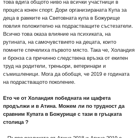
това вдига общото ниво на всички участници в
процеса конен спорт. Дори организираната Купа за
деца в рамките на Световната купа в Божурище
повлия положително на подрастващите състезатели.
Всичко това оказа влияние на психиката, на
рутината, на самочувствието на децата, които
помните спечелиха първото място. Така че, Холандия
и бронза са причинно следствена връзка от екипен
труд на родители, треньори, ветеринари и
съмишленици. Мога да обобщя, че 2019 е годината
на подрастващото поколение.
Ето че от Холандия победната ни щафета
продължи и в Атина. Можем ли по трудност да
сравним Купата в Божурище с тази в гръцката
столица ?