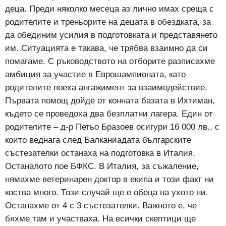
деца. Преди няколко месеца аз лично имах среща с
родителите и треньорите на децата в обездката, за
да обединим усилия в подготовката и представянето
им. Ситуацията е такава, че трябва взаимно да си
помагаме. С ръководството на отборите разписахме
амбиция за участие в Еврошампионата, като
родителите поеха ангажимент за взаимодействие.
Първата помощ дойде от конната базата в Ихтиман,
където се проведоха два безплатни лагера. Един от
родителите – д-р Петьо Бразоев осигури 16 000 лв., с
които веднага след Балканиадата българските
състезателки останаха на подготовка в Италия.
Останалото пое БФКС. В Италия, за съжаление,
нямахме ветеринарен доктор в екипа и този факт ни
коства много. Този случай ще е обеца на ухото ни.
Останахме от 4 с 3 състезателки. Важното е, че
бяхме там и участваха. На всички скептици ще