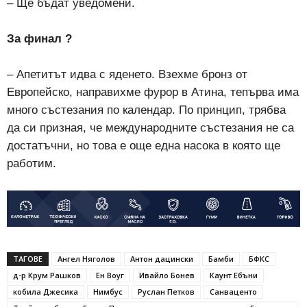
– Ще бъдат уведомени.
За финал ?
– Апетитът идва с яденето. Взехме бронз от
Европейско, направихме фурор в Атина, тепърва има
много състезания по календар. По принцип, трябва
да си призная, че международните състезания не са
достатъчни, но това е още една насока в която ще
работим.
ТАГОВЕ
Ангел Няголов
Антон дацински
Бамби
БФКС
д-р Крум Рашков
Ен Воуг
Ивайло Бонев
Каунт Ебъни
кобила Джесика
Нимбус
Руслан Петков
Санваценто