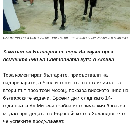
CSIO5* FEI World Cup of Athens 140-160 см. 1во място Ангел Няголов с Кондарко
Химнът на България не спря да звучи през
всичките дни на Световната купа в Атина
Това коментират българите, присъствали на
надпреварите, а броя и тежестта на отличията, за
втори път през този месец, показва високото ниво на
българските ездачи. Броени дни след като 14-
годишната Ая Митева грабна историческия бронзов
медал при децата на Европейското в Холандия, ето
че успехите продължават.