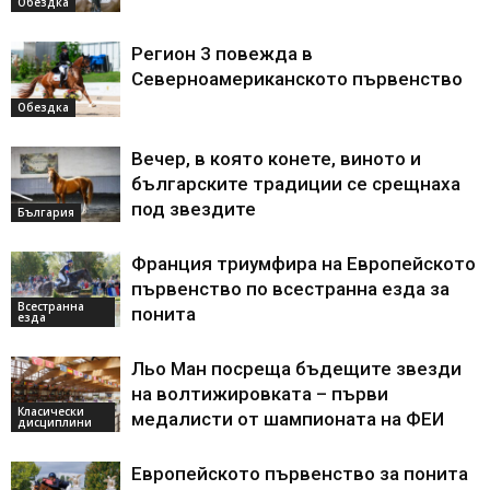
Обездка
Регион 3 повежда в
Северноамериканското първенство
Обездка
Вечер, в която конете, виното и
българските традиции се срещнаха
под звездите
България
Франция триумфира на Европейското
първенство по всестранна езда за
Всестранна
понита
езда
Льо Ман посреща бъдещите звезди
на волтижировката – първи
Класически
медалисти от шампионата на ФЕИ
дисциплини
Европейското първенство за понита