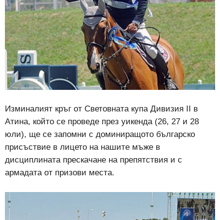
Изминалият кръг от Световната купа Дивизия II в
Атина, който се проведе през уикенда (26, 27 и 28
юли), ще се запомни с доминиращото българско
присъствие в лицето на нашите мъже в
дисциплината прескачане на препятствия и с
армадата от призови места.