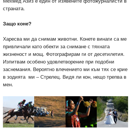
Мехмед Азиз е един от изявените фотожурналисти в
страната.
Защо коне?
Харесва ми да снимам животни. Конете винаги са ме
привличали като обекти за снимане с тяхната
жизненост и мощ. Фотографирам ги от десетилетия.
Изпитвам особено удовлетворение при подобни
заснемания. Вероятно влечението ми към тях се крие
в зодията ми – Стрелец. Видя ли кон, нещо трепва в
мен.