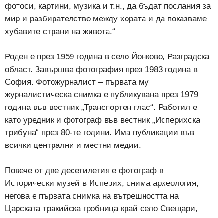
фотоси, картини, музика и т.н., да бъдат послания за
мир и разбирателство между хората и да показваме
хубавите страни на живота.“
Роден е през 1959 година в село Йонково, Разградска
област. Завършва фотография през 1983 година в
София. Фотожурналист – първата му
журналистическа снимка е публикувана през 1979
година във вестник „Транспортен глас“. Работил е
като уредник и фотограф във вестник „Исперихска
трибуна“ през 80-те години. Има публикации във
всички централни и местни медии.
Повече от две десетилетия е фотограф в
Исторически музей в Исперих, снима археология,
негова е първата снимка на вътрешността на
Царската тракийска гробница край село Свещари,