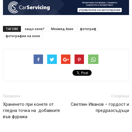
ТАГОВЕ
защо коне?
Мехмед Азиз
фотограф
фотография на коне
Предишна
Следваща
Храненето при конете от
Светлин Иванов – гордост и
гледна точка на добавките
предразсъдъци
във фуража