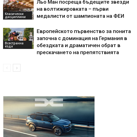
Льо Ман посреща бъдещите звезди
на волтижировката – първи
Класически
медалисти от шампионата на ФЕИ
дисциплини
Европейското първенство за понита
започна с доминация на Германия в
Всестранна
обездката и драматичен обрат в
езда
прескачането на препятствията