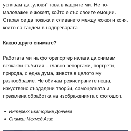
успявам да „уловя“ това в кадрите ми. Не по-
маловажен е жокеят, който е със своите емоции.
Старая се да покажа и сливането между жокея и коня,
които са тандем в надпреварата.
Какво друго снимате?
Работата ми на фоторепортер налага да снимам
всякакви събития – главно репортажи, портрети,
природа, с една дума, живота в цялото му
разнообразие. Не обичам режисираните неща,
изкуствено създадени творби, самоцелната и
прекалена обработка на изображенията с фотошоп.
Интервю: Екаторина Дончева
Снимки: Мехмед Азис