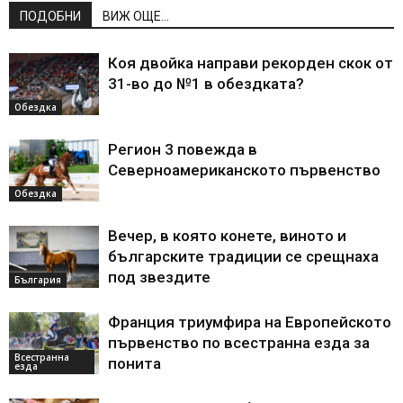
ПОДОБНИ
ВИЖ ОЩЕ...
Коя двойка направи рекорден скок от
31-во до №1 в обездката?
Обездка
Регион 3 повежда в
Северноамериканското първенство
Обездка
Вечер, в която конете, виното и
българските традиции се срещнаха
под звездите
България
Франция триумфира на Европейското
първенство по всестранна езда за
Всестранна
понита
езда