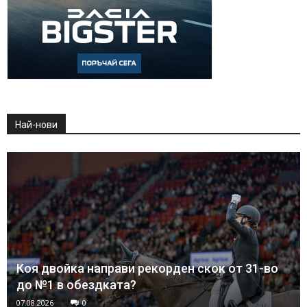
Най-нови
Коя двойка направи рекорден скок от 31-во
до №1 в обездката?
07.08.2026
0