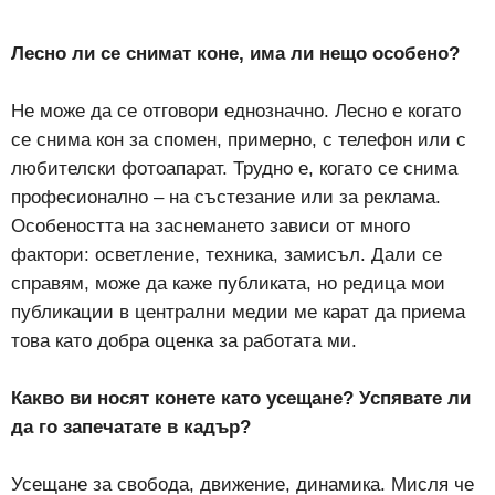
Лесно ли се снимат коне, има ли нещо особено?
Не може да се отговори еднозначно. Лесно е когато
се снима кон за спомен, примерно, с телефон или с
любителски фотоапарат. Трудно е, когато се снима
професионално – на състезание или за реклама.
Особеността на заснемането зависи от много
фактори: осветление, техника, замисъл. Дали се
справям, може да каже публиката, но редица мои
публикации в централни медии ме карат да приема
това като добра оценка за работата ми.
Какво ви носят конете като усещане? Успявате ли
да го запечатате в кадър?
Усещане за свобода, движение, динамика. Мисля че