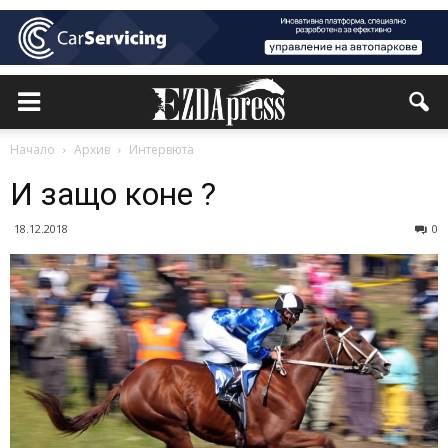
Начало
Архив
Интервюта
И защо коне ?
18.12.2018
0