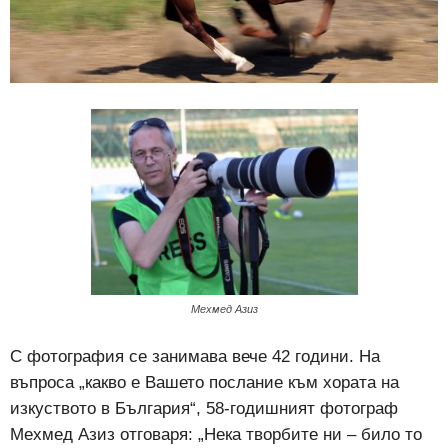
Мехмед Азиз
С фотография се занимава вече 42 години. На
въпроса „какво е Вашето послание към хората на
изкуството в България“, 58-годишният фотограф
Мехмед Азиз отговаря: „Нека творбите ни – било то