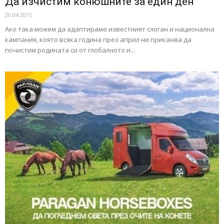
Да изчистим конюшните за един ден
20.04.2015
Ако така можем да адаптираме известният слоган и национална
кампания, която всяка година през април ни приканва да
почистим родината си от глобалното и...