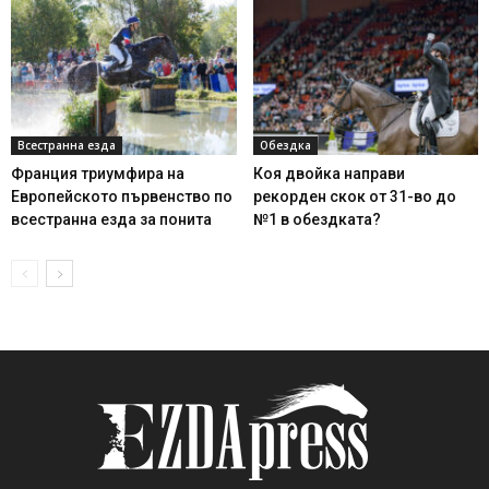
Всестранна езда
Обездка
Франция триумфира на
Коя двойка направи
Европейското първенство по
рекорден скок от 31-во до
всестранна езда за понита
№1 в обездката?