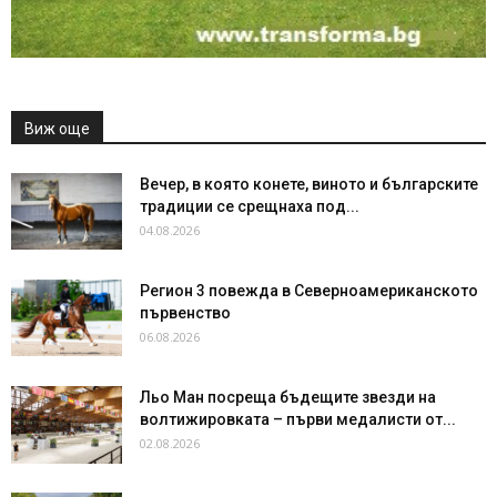
Виж още
Вечер, в която конете, виното и българските
традиции се срещнаха под...
04.08.2026
Регион 3 повежда в Северноамериканското
първенство
06.08.2026
Льо Ман посреща бъдещите звезди на
волтижировката – първи медалисти от...
02.08.2026