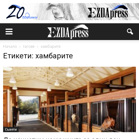
Начало
тагове
хамбарите
Етикети: хамбарите
Съвети