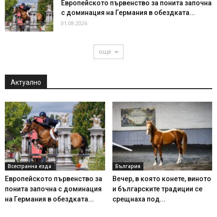
Европейското първенство за понита започна
с доминация на Германия в обездката...
01.08.2026
още
Актуално
Всестранна езда
България
Европейското първенство за
Вечер, в която конете, виното
понита започна с доминация
и българските традиции се
на Германия в обездката...
срещнаха под...