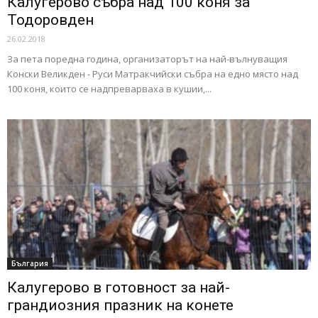
Калугерово събра над 100 коня за
Тодоровден
26.02.2018
За пета поредна година, организаторът на най-вълнуващия
Конски Великден - Руси Матракчийски събра на едно място над
100 коня, които се надпреварваха в кушии,...
България
Калугерово в готовност за най-
грандиозния празник на конете