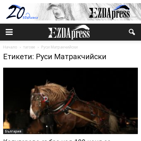
Начало
тагове
Руси Матракчийски
Етикети: Руси Матракчийски
България