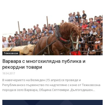
Тежковози
Варвара с многохилядна публика и
рекордни товари
18.04.2017
В навечерието на Великден (15 април) се проведе и
Републиканско първенство по надтегляне с коне от Тежковозна
порода в село Варвара, Община Септември. Дългогодишен...