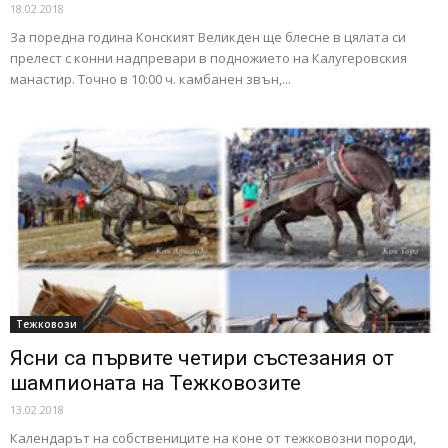
18.02.2018
За поредна година Конският Великден ще блесне в цялата си
прелест с конни надпревари в подножието на Калугеровския
манастир. Точно в 10:00 ч. камбанен звън,...
Тежковози
Ясни са първите четири състезания от
шампионата на Тежковозите
13.02.2018
Календарът на собствениците на коне от тежковозни породи,