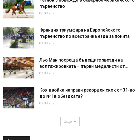
Регион 3 повежда в Северноамериканското
първенство
06.08.2026
Франция триумфира на Европейското
първенство по всестранна езда за понита
03.08.2026
Льо Ман посреща бъдещите звезди на
волтижировката – първи медалисти от...
02.08.2026
Коя двойка направи рекорден скок от 31-во
до №1 в обездката?
07.08.2026
още