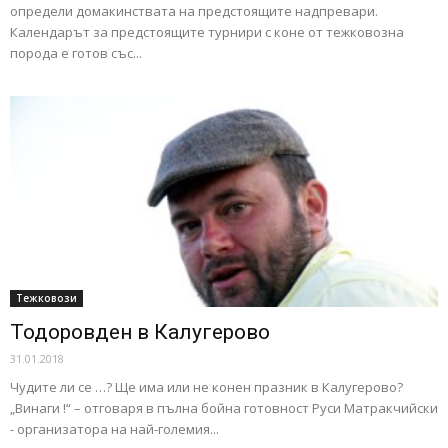
определи домакинствата на предстоящите надпревари.
Календарът за предстоящите турнири с коне от тежковозна
порода е готов със...
Тежковози
Тодоровден в Калугерово
31.01.2018
Чудите ли се …? Ще има или не конен празник в Калугерово?
„Винаги !“ – отговаря в пълна бойна готовност Руси Матракчийски
- организатора на най-големия...