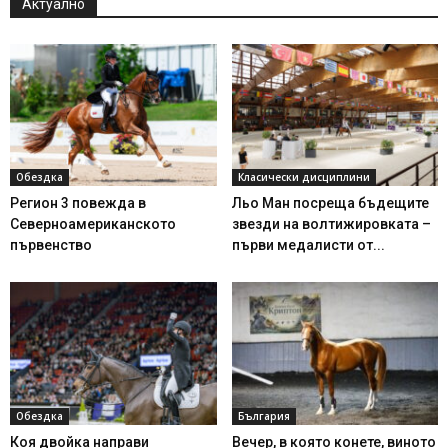
Актуално
Обездка
Класически дисциплини
Регион 3 повежда в
Льо Ман посреща бъдещите
Северноамериканското
звезди на волтижировката –
първенство
първи медалисти от...
Обездка
България
Коя двойка направи
Вечер, в която конете, виното