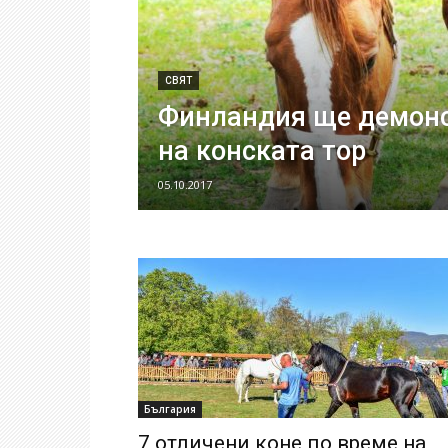
СВЯТ
Финландия ще демонс
на конската тор
05.10.2017
България
7 отличени коне по време на