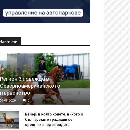
Най-нови
Регион 3 повежда в
Северноамериканското
първенство
06.08.2026
0
Вечер, в която конете, виното и
българските традиции се
срещнаха под звездите