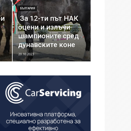
БЪЛГАРИЯ
ри
За 12-ти път НАК
оцени и излъчи
шампионите сред
дунавските коне
20.10.2023