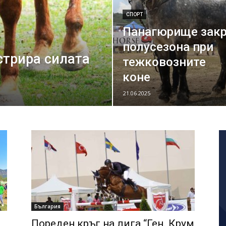
СПОРТ
Панагюрище зак
полусезона при
трира силата
тежковозните
коне
21.06.2025
България
Пореден кръг на лига “Ген. Крум