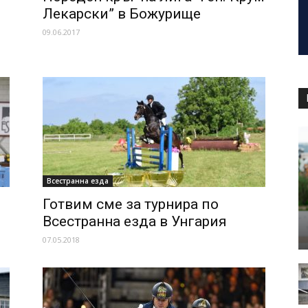
Лекарски” в Божурище
09.06.2017
Всестранна езда
Готвим сме за турнира по
Всестранна езда в Унгария
07.05.2018