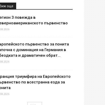
Виж още
егион 3 повежда в
еверноамериканското първенство
.08.2026
вропейското първенство за понита
апочна с доминация на Германия в
бездката и драматичен обрат...
.08.2026
ранция триумфира на Европейското
ървенство по всестранна езда за
онита
.08.2026