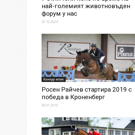
най-големият животновъден
форум у нас
20.10.2024
Конкур ипик
Росен Райчев стартира 2019 с
победа в Кроненберг
28.01.2019