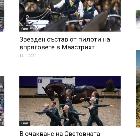
Свят
Звезден състав от пилоти на
и
впряговете в Маастрихт
11.11.2024
Свят
В очакване на Световната