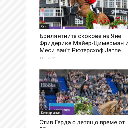
Свят
Брилянтните скокове на Яне
Фридерике Майер-Цимерман 
Меси ван’т Рютерсхоф Janne...
13.06.2022
Конкур ипик
Стив Герда с летящо време от