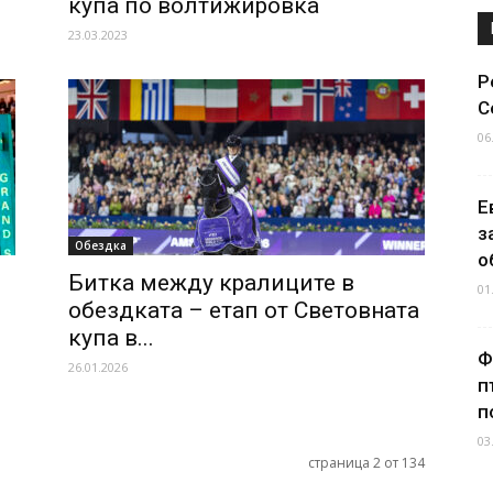
купа по волтижировка
23.03.2023
Р
С
06
Е
з
Обездка
о
Битка между кралиците в
01
обездката – етап от Световната
купа в...
Ф
26.01.2026
п
п
03
страница 2 от 134