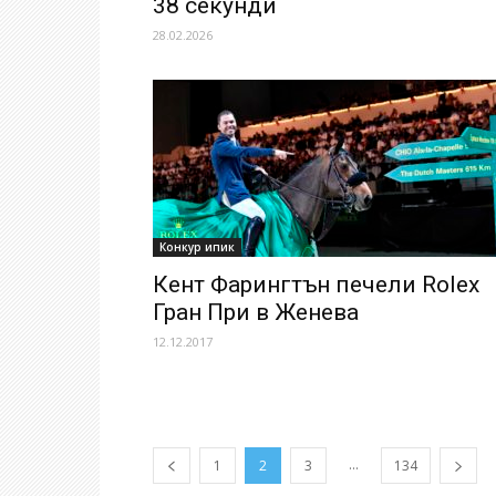
38 секунди
28.02.2026
Конкур ипик
Кент Фарингтън печели Rolex
Гран При в Женева
12.12.2017
...
1
2
3
134