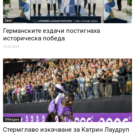
Свят
Германските ездачи постигнаха
историческа победа
12.02.2024
Обездка
Стермглаво изкачване за Катрин Лаудруп