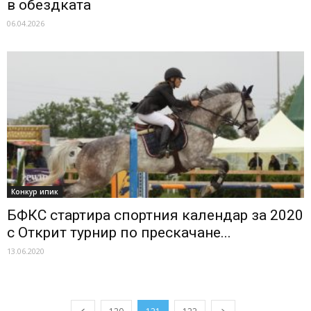
в обездката
06.04.2026
Конкур ипик
БФКС стартира спортния календар за 2020
с Открит турнир по прескачане...
13.06.2020