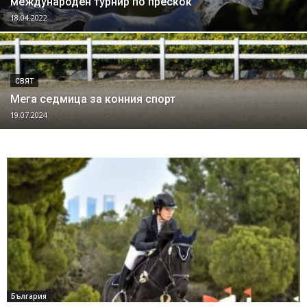
международен турнир по прескок
18.04.2022
СВЯТ
Мега седмица за конния спорт
19.07.2024
България