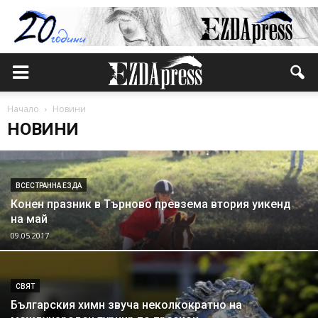
Начало
Новини
НОВИНИ
ВСЕСТРАННА ЕЗДА
Конен празник в Търново превзема втория уикенд
на май
09.05.2017
СВЯТ
Българския химн звуча неколкократно на