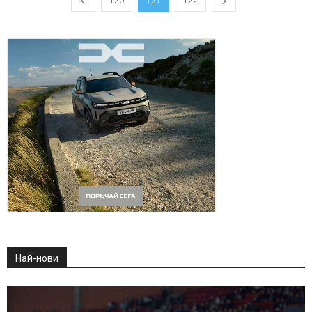
120
121
122
Най-нови