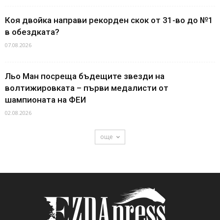
Коя двойка направи рекорден скок от 31-во до №1
в обездката?
07.08.2026
Льо Ман посреща бъдещите звезди на
волтижировката – първи медалисти от
шампионата на ФЕИ
02.08.2026
още