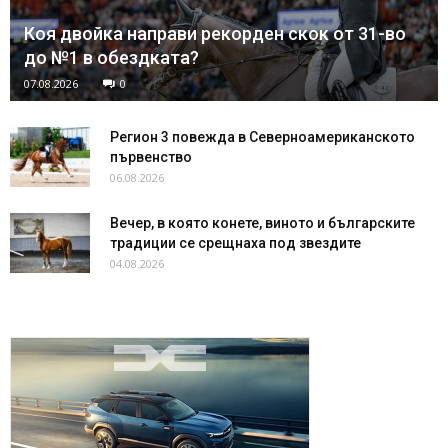
Коя двойка направи рекорден скок от 31-во
до №1 в обездката?
07.08.2026
0
Регион 3 повежда в Северноамериканското
първенство
06.08.2026
Вечер, в която конете, виното и българските
традиции се срещнаха под звездите
04.08.2026