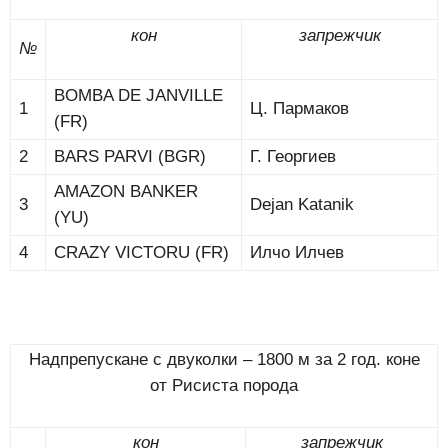
кон
запрежчик
№
BOMBA DE JANVILLE
1
Ц. Пармаков
(FR)
2
BARS PARVI (BGR)
Г. Георгиев
AMAZON BANKER
3
Dejan Katanik
(YU)
4
CRAZY VICTORU (FR)
Илчо Илчев
Надпрепускане с двуколки – 1800 м за 2 год. коне
от Рисиста порода
кон
запрежчик