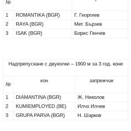
№
1
ROMANTIKA (BGR)
Г. Георгиев
2
RAYA (BGR)
Мет. Бързев
3
ISAK (BGR)
Борис Генчев
Надпрепускане с двуколки – 1900 м за 3 год. коне
кон
запрежчик
№
1
DIAMANTINA (BGR)
Ж. Николов
2
KUMIEMPLOYED (BE)
Илчо Илчев
3
GRUPA PARVA (BGR)
Н. Шарков