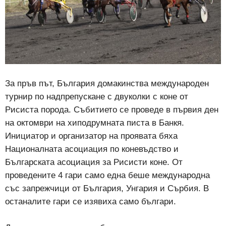
За пръв път, България домакинства международен
турнир по надпрепускане с двуколки с коне от
Рисиста порода. Събитието се проведе в първия ден
на октомври на хиподрумната писта в Банкя.
Инициатор и организатор на проявата бяха
Националната асоциация по коневъдство и
Българската асоциация за Рисисти коне. От
проведените 4 гари само една беше международна
със запрежчици от България, Унгария и Сърбия. В
останалите гари се изявиха само българи.