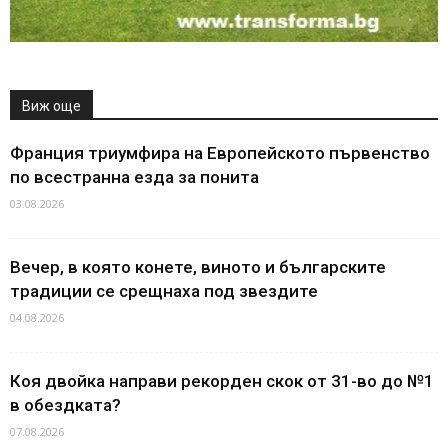
Виж още
Франция триумфира на Европейското първенство
по всестранна езда за понита
03.08.2026
Вечер, в която конете, виното и българските
традиции се срещнаха под звездите
04.08.2026
Коя двойка направи рекорден скок от 31-во до №1
в обездката?
07.08.2026