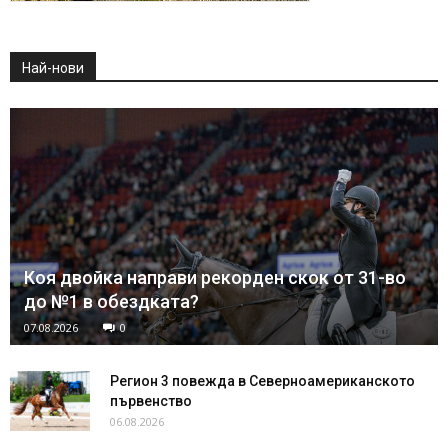
Най-нови
Коя двойка направи рекорден скок от 31-во
до №1 в обездката?
07.08.2026
0
Регион 3 повежда в Северноамериканското
първенство
06.08.2026