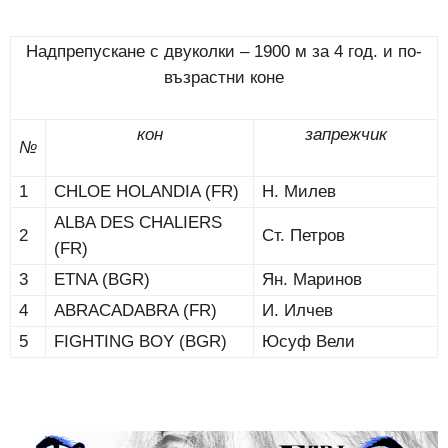
Надпрепускане с двуколки – 1900 м за 4 год. и по-
възрастни коне
кон
запрежчик
№
1
CHLOE HOLANDIA (FR)
Н. Милев
ALBA DES CHALIERS
2
Ст. Петров
(FR)
3
ETNA (BGR)
Ян. Маринов
4
ABRACADABRA (FR)
И. Илчев
5
FIGHTING BOY (BGR)
Юсуф Вели