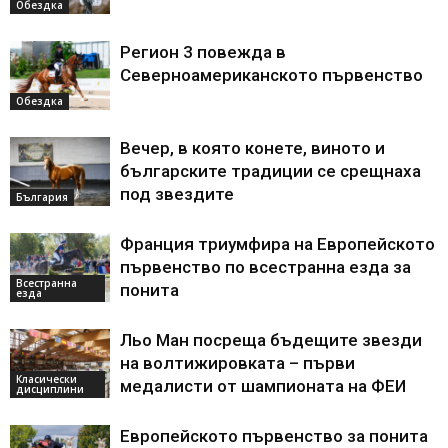
Обездка
Регион 3 повежда в
Северноамериканското първенство
Обездка
Вечер, в която конете, виното и
българските традиции се срещнаха
под звездите
България
Франция триумфира на Европейското
първенство по всестранна езда за
Всестранна
понита
езда
Льо Ман посреща бъдещите звезди
на волтижировката – първи
Класически
медалисти от шампионата на ФЕИ
дисциплини
Европейското първенство за понита