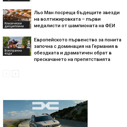
Льо Ман посреща бъдещите звезди
на волтижировката – първи
Класически
медалисти от шампионата на ФЕИ
дисциплини
Европейското първенство за понита
започна с доминация на Германия в
Всестранна
обездката и драматичен обрат в
езда
прескачането на препятствията