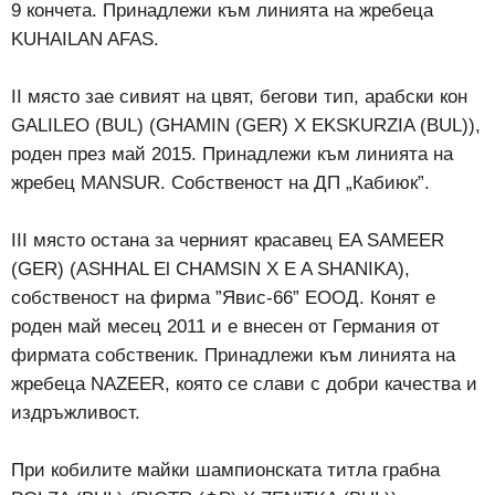
9 кончета. Принадлежи към линията на жребеца
KUHAILAN AFAS.
II място зае сивият на цвят, бегови тип, арабски кон
GALILEO (BUL) (GHAMIN (GER) X EKSKURZIA (BUL)),
роден през май 2015. Принадлежи към линията на
жребец MANSUR. Собственост на ДП „Кабиюк”.
III място остана за черният красавец EA SAMEER
(GER) (ASHHAL El CHAMSIN X E A SHANIKA),
собственост на фирма ”Явис-66” ЕООД. Конят е
роден май месец 2011 и е внесен от Германия от
фирмата собственик. Принадлежи към линията на
жребеца NAZEER, която се слави с добри качества и
издръжливост.
При кобилите майки шампионската титла грабна