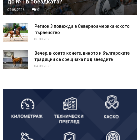
до №1 в обездката?
07.08.2026
0
Регион 3 повежда в Северноамериканското
първенство
06.08.2026
Вечер, в която конете, виното и българските
традиции се срещнаха под звездите
04.08.2026