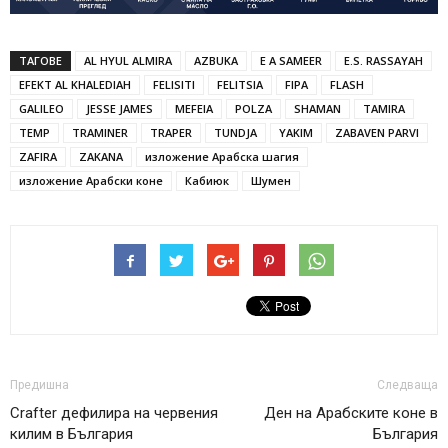
ТАГОВЕ
AL HYUL ALMIRA
AZBUKA
E A SAMEER
E.S. RASSAYAH
EFEKT AL KHALEDIAH
FELISITI
FELITSIA
FIPA
FLASH
GALILEO
JESSE JAMES
MEFEIA
POLZA
SHAMAN
TAMIRA
TEMP
TRAMINER
TRAPER
TUNDJA
YAKIM
ZABAVEN PARVI
ZAFIRA
ZAKANA
изложение Арабска шагия
изложение Арабски коне
Кабиюк
Шумен
Предишна
Следваща
Crafter дефилира на червения
Ден на Арабските коне в
килим в България
България