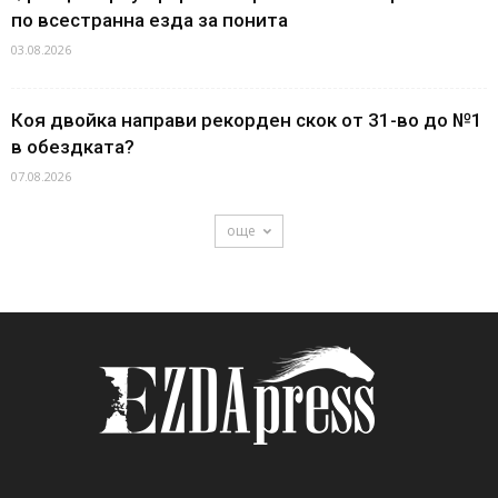
по всестранна езда за понита
03.08.2026
Коя двойка направи рекорден скок от 31-во до №1
в обездката?
07.08.2026
още