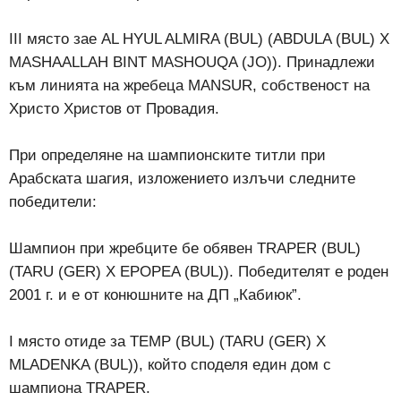
III място зае AL HYUL ALMIRA (BUL) (ABDULA (BUL) X
MASHAALLAH BINT MASHOUQA (JO)). Принадлежи
към линията на жребеца MANSUR, собственост на
Христо Христов от Провадия.
При определяне на шампионските титли при
Арабската шагия, изложението излъчи следните
победители:
Шампион при жребците бе обявен TRAPER (BUL)
(TARU (GER) X EPOPEA (BUL)). Победителят е роден
2001 г. и е от конюшните на ДП „Кабиюк”.
I място отиде за TEMP (BUL) (TARU (GER) X
MLADENKA (BUL)), който споделя един дом с
шампиона TRAPER.