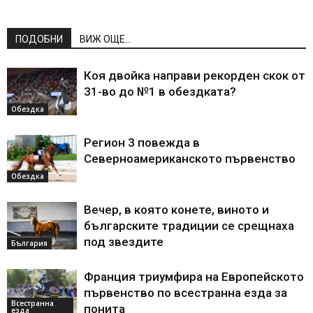
ПОДОБНИ
ВИЖ ОЩЕ...
Коя двойка направи рекорден скок от
31-во до №1 в обездката?
Обездка
Регион 3 повежда в
Северноамериканското първенство
Обездка
Вечер, в която конете, виното и
българските традиции се срещнаха
под звездите
България
Франция триумфира на Европейското
първенство по всестранна езда за
Всестранна
понита
езда