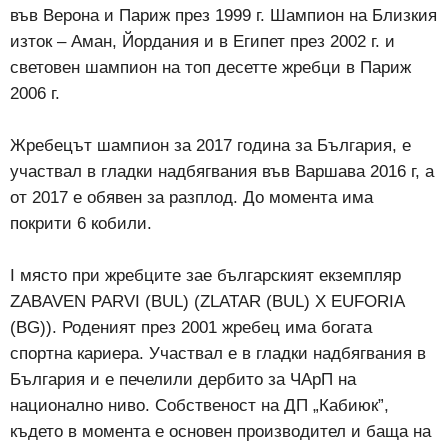
във Верона и Париж през 1999 г. Шампион на Близкия
изток – Аман, Йордания и в Египет през 2002 г. и
световен шампион на топ десетте жребци в Париж
2006 г.
Жребецът шампион за 2017 година за България, е
участвал в гладки надбягвания във Варшава 2016 г, а
от 2017 е обявен за разплод. До момента има
покрити 6 кобили.
I място при жребците зае българският екземпляр
ZABAVEN PARVI (BUL) (ZLATAR (BUL) X EUFORIA
(BG)). Роденият през 2001 жребец има богата
спортна кариера. Участвал е в гладки надбягвания в
България и е печелили дербито за ЧАрП на
национално ниво. Собственост на ДП „Кабиюк”,
където в момента е основен производител и баща на