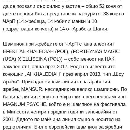
да се похвали със силно участие – общо 52 коня от
двете породи бяха представени на журито. 38 коня от
ЧАрП (14 жребеца, 14 кобили майки и 10
подрастващи кончета) и 14 от Арабска Шагия.
Шампион при жребците от ЧАрП стана алестият
EFEKT AL KHALEDIAH (POL), (FORTEYNAS MAGIC
(USA) X ELLISEINA (POL)) – собственост на НАК,
закупен от Полша през 2017. Роден в известните
конюшни „Al KHALEDIAH” през април 2013, тип „Шоу
Араби”. Принадлежи към линията на арабския
жребец MANSUR, наследник на велики шампиони. По
бащина линия е внук на 5-кратния световен шампион
MAGNUM PSYCHE, който е и шампион на фестивала
в Минесота четири поредни години започвайки от
2001. Дядото по майчина линия също е носител на
ред отличия. Бил е европейски шампион за жребци