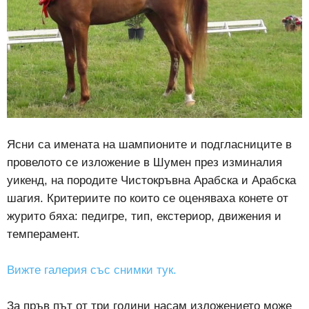
Ясни са имената на шампионите и подгласниците в
провелото се изложение в Шумен през изминалия
уикенд, на породите Чистокръвна Арабска и Арабска
шагия. Критериите по които се оценяваха конете от
журито бяха: педигре, тип, екстериор, движения и
темперамент.
Вижте галерия със снимки тук.
За пръв път от три години насам изложението може