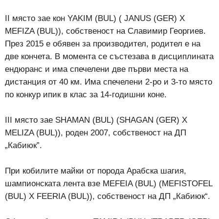
II място зае кон YAKIM (BUL) ( JANUS (GER) X
MEFIZA (BUL)), собственост на Славимир Георгиев.
През 2015 е обявен за производител, родител е на
две кончета. В момента се състезава в дисциплината
ендюранс и има спечелени две първи места на
дистанция от 40 км. Има спечелени 2-ро и 3-то място
по конкур ипик в клас за 14-годишни коне.
III място зае SHAMAN (BUL) (SHAGAN (GER) X
MELIZA (BUL)), роден 2007, собственост на ДП
„Кабиюк”.
При кобилите майки от порода Арабска шагия,
шампионската лента взе MEFEIA (BUL) (MEFISTOFEL
(BUL) X FEERIA (BUL)), собственост на ДП „Кабиюк“.