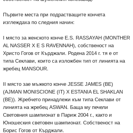
Първите места при подрастващите кончета
изглеждаха по следния начин:
I място за женското конче E.S. RASSAYAH (MONTHER
AL NASSER X E S RAVENNAH), собственост на
Христо Гогов от Кърджали. Родена 2014 г. тя е от
типа Секлави, които са изложбен тип от линията на
жребец MANSOUR.
II място зае мъжкото конче JESSE JAMES (BE)
(AJMAN MONISCIONE (IT) X ESTANIA EL SHAKLAN
(BE)). Жребчето принадлежи към типа Секлави от
линията на жребец ASWAN. Баща му печели
Световния шампионат в Париж 2004 г., както и
Юношеския световен шампионат. Собственост на
Борис Гогов от Кърджали.