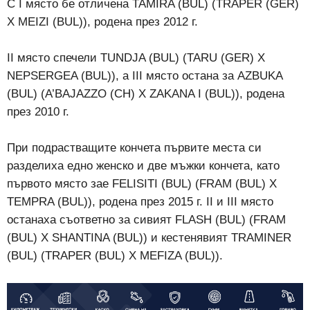
С I място бе отличена TAMIRA (BUL) (TRAPER (GER)
X MEIZI (BUL)), родена през 2012 г.
II място спечели TUNDJA (BUL) (TARU (GER) X
NEPSERGEA (BUL)), а III място остана за AZBUKA
(BUL) (A’BAJAZZO (CH) X ZAKANA I (BUL)), родена
през 2010 г.
При подрастващите кончета първите места си
разделиха едно женско и две мъжки кончета, като
първото място зае FELISITI (BUL) (FRAM (BUL) X
TEMPRA (BUL)), родена през 2015 г. II и III място
останаха съответно за сивият FLASH (BUL) (FRAM
(BUL) X SHANTINA (BUL)) и кестенявият TRAMINER
(BUL) (TRAPER (BUL) X MEFIZA (BUL)).