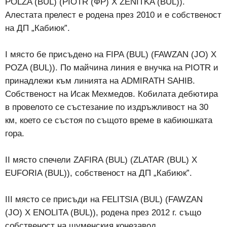
POLZA (BUL) (PIOTR (ФР) X ZENITKA (BUL)).
Алестата прелест е родена през 2010 и е собственост
на ДП „Кабиюк”.
I място бе присъдено на FIPA (BUL) (FAWZAN (JO) X
POZA (BUL)). По майчина линия е внучка на PIOTR и
принадлежи към линията на ADMIRATH SAHIB.
Собственост на Исак Мехмедов. Кобилата дебютира
в провелото се състезание по издръжливост на 30
км, което се състоя по същото време в кабиюшката
гора.
II място спечели ZAFIRA (BUL) (ZLATAR (BUL) X
EUFORIA (BUL)), собственост на ДП „Кабиюк”.
III място се присъди на FELITSIA (BUL) (FAWZAN
(JO) X ENOLITA (BUL)), родена през 2012 г. също
собственост на шуменския конезавод.